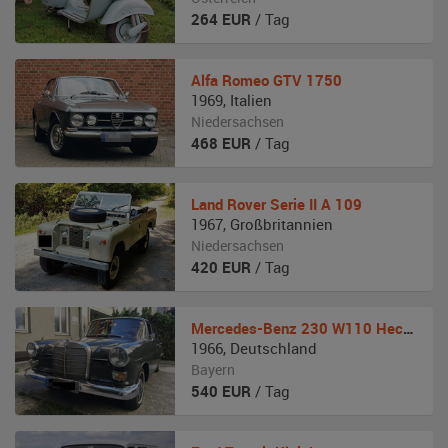
264
EUR
/ Tag
Alfa Romeo
GTV 1750
1969
,
Italien
Niedersachsen
468
EUR
/ Tag
Land Rover
Serie II A 109
1967
,
Großbritannien
Niedersachsen
420
EUR
/ Tag
Mercedes-Benz
230 W110 Heckflosse
1966
,
Deutschland
Bayern
540
EUR
/ Tag