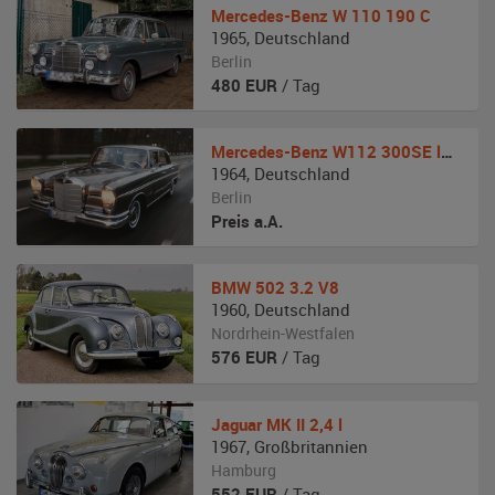
Mercedes-Benz
W 110 190 C
1965
,
Deutschland
Berlin
480
EUR
/ Tag
Mercedes-Benz
W112 300SE lang Königsflosse
1964
,
Deutschland
Berlin
Preis a.A.
BMW
502 3.2 V8
1960
,
Deutschland
Nordrhein-Westfalen
576
EUR
/ Tag
Jaguar
MK II 2,4 l
1967
,
Großbritannien
Hamburg
552
EUR
/ Tag