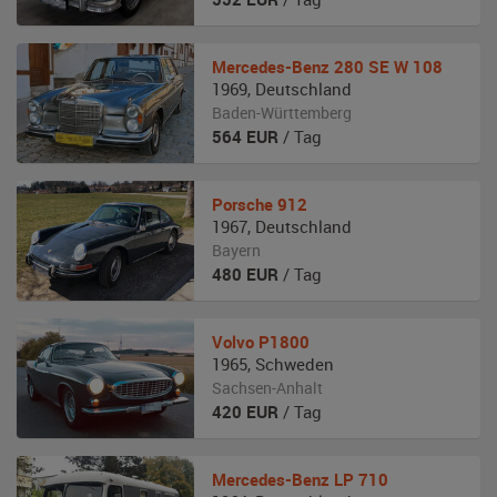
Mercedes-Benz
280 SE W 108
1969
,
Deutschland
Baden-Württemberg
564
EUR
/ Tag
Porsche
912
1967
,
Deutschland
Bayern
480
EUR
/ Tag
Volvo
P1800
1965
,
Schweden
Sachsen-Anhalt
420
EUR
/ Tag
Mercedes-Benz
LP 710