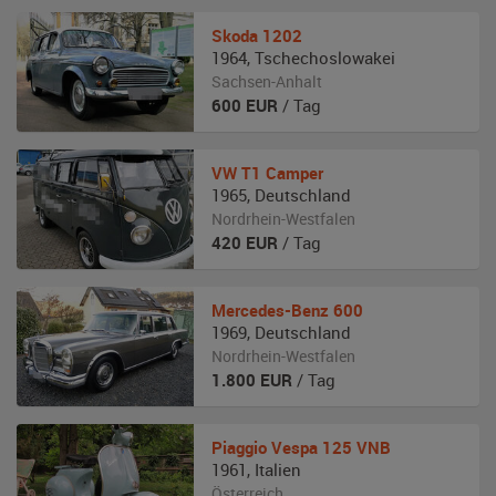
Skoda
1202
1964
,
Tschechoslowakei
Sachsen-Anhalt
600
EUR
/ Tag
VW
T1 Camper
1965
,
Deutschland
Nordrhein-Westfalen
420
EUR
/ Tag
Mercedes-Benz
600
1969
,
Deutschland
Nordrhein-Westfalen
1.800
EUR
/ Tag
Piaggio
Vespa 125 VNB
1961
,
Italien
Österreich