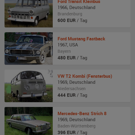
Ford
Transit Kleinbus
1966
,
Deutschland
Brandenburg
600
EUR
/ Tag
Ford
Mustang Fastback
1967
,
USA
Bayern
480
EUR
/ Tag
VW
T2 Kombi (Fensterbus)
1969
,
Deutschland
Niedersachsen
444
EUR
/ Tag
Mercedes-Benz
Strich 8
1969
,
Deutschland
Baden-Württemberg
396
EUR
/ Tag