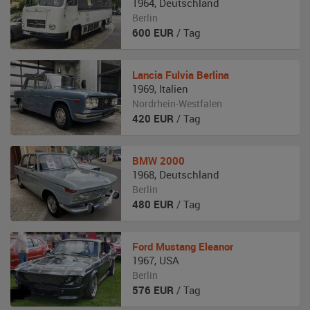
1964
,
Deutschland
Berlin
600
EUR
/ Tag
Lancia
Fulvia Berlina
1969
,
Italien
Nordrhein-Westfalen
420
EUR
/ Tag
BMW
2000
1968
,
Deutschland
Berlin
480
EUR
/ Tag
Ford
Mustang Eleanor
1967
,
USA
Berlin
576
EUR
/ Tag