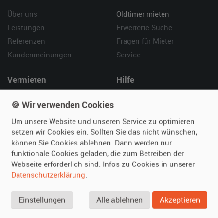
Über uns
Oldtimer mieten
Leistungen
Erweiterte Suche
Referenzen
Fragen für Mieter
Kundenmeinungen
Service
Vermieten
Hilfe
Oldtimer anmelden
Häufige Fragen (FAQ)
🍪 Wir verwenden Cookies
Fotos senden
So funktioniert's
Um unsere Website und unseren Service zu optimieren
Fragen für Vermieter
Kontakt
setzen wir Cookies ein. Sollten Sie das nicht wünschen,
Inserat verwalten
können Sie Cookies ablehnen. Dann werden nur
funktionale Cookies geladen, die zum Betreiben der
SPECIAL
Webseite erforderlich sind. Infos zu Cookies in unserer
Berühmte Filmautos –
Datenschutzerklärung
.
unsere Top 10 ...
Einstellungen
Alle ablehnen
Akzeptieren
© 2026 film-autos.com
Blog
AGB
Impressum