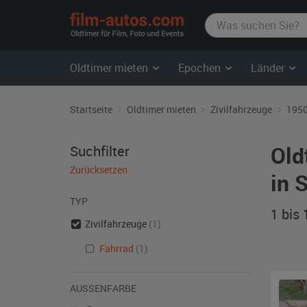
film-
autos.com
Oldtimer mieten
Epochen
Länder
Startseite
Oldtimer mieten
Zivilfahrzeuge
1950
Old
Suchfilter
Zurücksetzen
in 
TYP
1 bis
Zivilfahrzeuge
(1)
Fahrrad
(1)
AUSSENFARBE