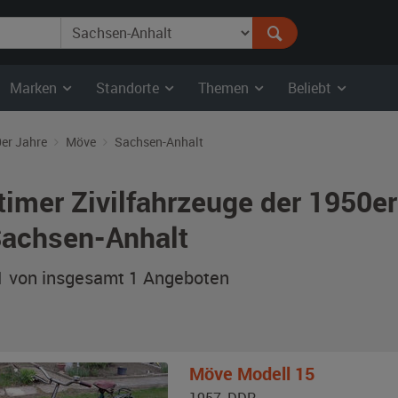
Marken
Standorte
Themen
Beliebt
er Jahre
Möve
Sachsen-Anhalt
timer Zivilfahrzeuge der 1950e
Sachsen-Anhalt
 1 von insgesamt 1
Angeboten
Möve
Modell 15