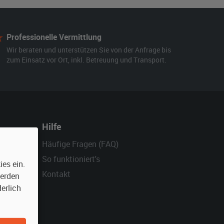
Professionelle Vermittlung
Wir beraten und unterstützen Sie von der Anfrage bis
zum Einsatz vor Ort, inkl. Betreuung und Transport.
Hilfe
Häufige Fragen (FAQ)
So funktioniert's
es ein.
Kontakt
werden
erlich