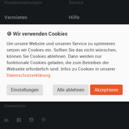
Kundenmeinungen
Service
Vermieten
Hilfe
Oldtimer anmelden
Häufige Fragen (FAQ)
🍪 Wir verwenden Cookies
Fotos senden
So funktioniert's
Fragen für Vermieter
Kontakt
Um unsere Website und unseren Service zu optimieren
setzen wir Cookies ein. Sollten Sie das nicht wünschen,
Inserat verwalten
können Sie Cookies ablehnen. Dann werden nur
funktionale Cookies geladen, die zum Betreiben der
SPECIAL
Webseite erforderlich sind. Infos zu Cookies in unserer
Berühmte Filmautos –
Datenschutzerklärung
.
unsere Top 10 ...
Einstellungen
Alle ablehnen
Akzeptieren
© 2026 film-autos.com
Blog
AGB
Impressum
Datenschutz