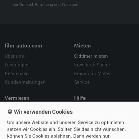
vor Ort, inkl. Betreuung und Transport.
film-autos.com
Mieten
Über uns
Oldtimer mieten
Leistungen
Erweiterte Suche
Referenzen
Fragen für Mieter
Kundenmeinungen
Service
Vermieten
Hilfe
Oldtimer anmelden
Häufige Fragen (FAQ)
🍪 Wir verwenden Cookies
Fotos senden
So funktioniert's
Um unsere Website und unseren Service zu optimieren
Fragen für Vermieter
Kontakt
setzen wir Cookies ein. Sollten Sie das nicht wünschen,
Inserat verwalten
können Sie Cookies ablehnen. Dann werden nur