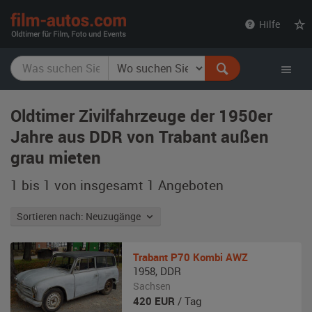
film-
Hilfe
autos.com
Oldtimer Zivilfahrzeuge der 1950er
Jahre aus DDR von Trabant außen
grau mieten
1 bis 1 von insgesamt 1
Angeboten
Sortieren nach: Neuzugänge
Trabant
P70 Kombi AWZ
1958
,
DDR
Sachsen
420
EUR
/ Tag