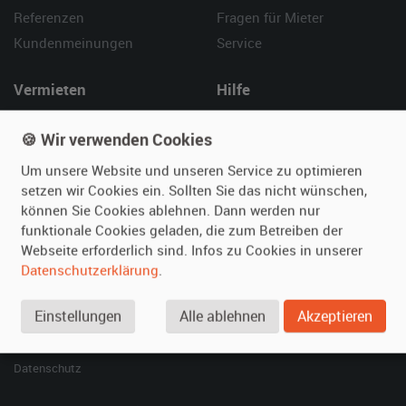
Referenzen
Fragen für Mieter
Kundenmeinungen
Service
Vermieten
Hilfe
Oldtimer anmelden
Häufige Fragen (FAQ)
🍪 Wir verwenden Cookies
Fotos senden
So funktioniert's
Um unsere Website und unseren Service zu optimieren
Fragen für Vermieter
Kontakt
setzen wir Cookies ein. Sollten Sie das nicht wünschen,
Inserat verwalten
können Sie Cookies ablehnen. Dann werden nur
funktionale Cookies geladen, die zum Betreiben der
SPECIAL
Webseite erforderlich sind. Infos zu Cookies in unserer
Berühmte Filmautos –
Datenschutzerklärung
.
unsere Top 10 ...
Einstellungen
Alle ablehnen
Akzeptieren
© 2026 film-autos.com
Blog
AGB
Impressum
Datenschutz