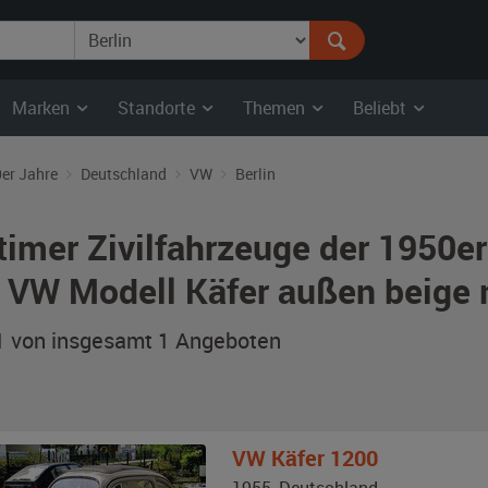
Marken
Standorte
Themen
Beliebt
er Jahre
Deutschland
VW
Berlin
timer Zivilfahrzeuge der 1950e
 VW Modell Käfer außen beige m
 1 von insgesamt 1
Angeboten
VW
Käfer 1200