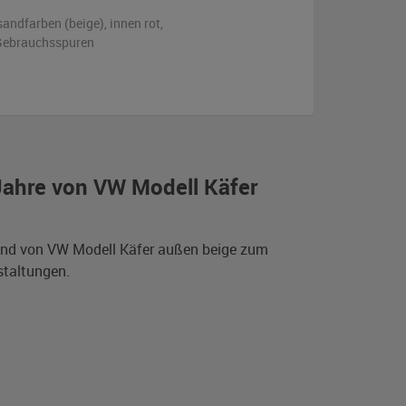
sandfarben (beige)
,
innen rot
,
n Gebrauchsspuren
Jahre von VW Modell Käfer
hland von VW Modell Käfer außen beige zum
staltungen.