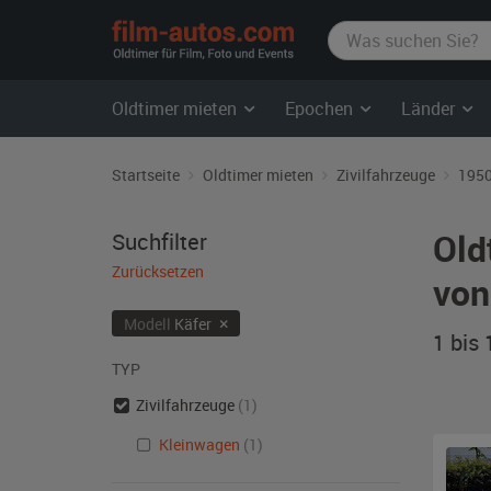
film-
autos.com
Oldtimer mieten
Epochen
Länder
Startseite
Oldtimer mieten
Zivilfahrzeuge
1950
Old
Suchfilter
Zurücksetzen
von
×
Modell
Käfer
1 bis
TYP
Zivilfahrzeuge
(1)
Kleinwagen
(1)