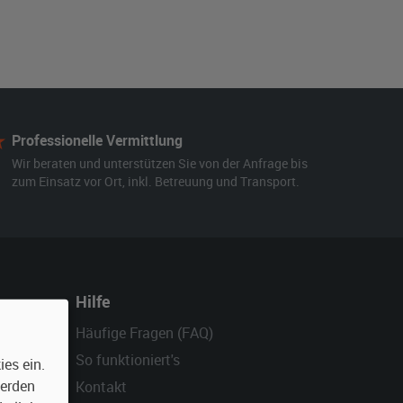
Professionelle Vermittlung
Wir beraten und unterstützen Sie von der Anfrage bis
zum Einsatz vor Ort, inkl. Betreuung und Transport.
Hilfe
Häufige Fragen (FAQ)
So funktioniert's
es ein.
werden
Kontakt