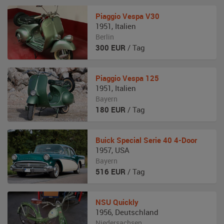
Piaggio
Vespa V30
1951
,
Italien
Berlin
300
EUR
/ Tag
Piaggio
Vespa 125
1951
,
Italien
Bayern
180
EUR
/ Tag
Buick
Special Serie 40 4-Door
1957
,
USA
Bayern
516
EUR
/ Tag
NSU
Quickly
1956
,
Deutschland
Niedersachsen