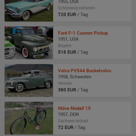
1955
,
USA
Schleswig-Holstein
720
EUR
/ Tag
Ford
F-1 Custom Pickup
1951
,
USA
Bayern
516
EUR
/ Tag
Volvo
PV544 Buckelvolvo
1958
,
Schweden
Hessen
360
EUR
/ Tag
Möve
Modell 15
1957
,
DDR
Sachsen-Anhalt
72
EUR
/ Tag