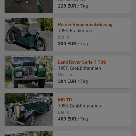
228
EUR
/ Tag
Poirier
Versehrtenfahrzeug
1953
,
Frankreich
Berlin
300
EUR
/ Tag
Land Rover
Serie 1 109
1957
,
Großbritannien
Hessen
384
EUR
/ Tag
MG
TD
1950
,
Großbritannien
Berlin
480
EUR
/ Tag