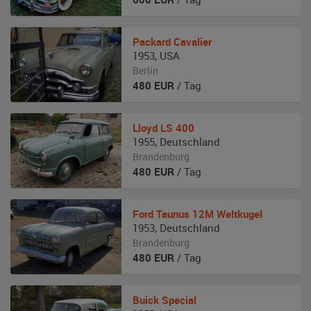
Packard
Cavalier
1953
,
USA
Berlin
480
EUR
/ Tag
Lloyd
LS 400
1955
,
Deutschland
Brandenburg
480
EUR
/ Tag
Ford Taunus
12M Weltkugel
1953
,
Deutschland
Brandenburg
480
EUR
/ Tag
Buick
Special