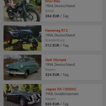
NSU
Max
1954
,
Deutschland
Berlin
264
EUR
/ Tag
Hanomag
R12
1954
,
Deutschland
Brandenburg
312
EUR
/ Tag
Opel
Olympia
1954
,
Deutschland
Bayern
324
EUR
/ Tag
Jaguar
XK-150DHC
1958
,
Großbritannien
Bayern
600
EUR
/ Tag