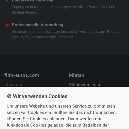
Zugang zu historischen Fahrzeugen überall in Deutschland und
darüber hinaus.
Professionelle Vermittlung
Wir beraten und unterstützen Sie von der Anfrage bis zum Einsatz
vor Ort, inkl. Betreuung und Transport.
film-autos.com
Mieten
Über uns
Oldtimer mieten
Leistungen
Erweiterte Suche
🍪 Wir verwenden Cookies
Referenzen
Fragen für Mieter
Um unsere Website und unseren Service zu optimieren
Kundenmeinungen
Service
setzen wir Cookies ein. Sollten Sie das nicht wünschen,
können Sie Cookies ablehnen. Dann werden nur
Vermieten
Hilfe
funktionale Cookies geladen, die zum Betreiben der