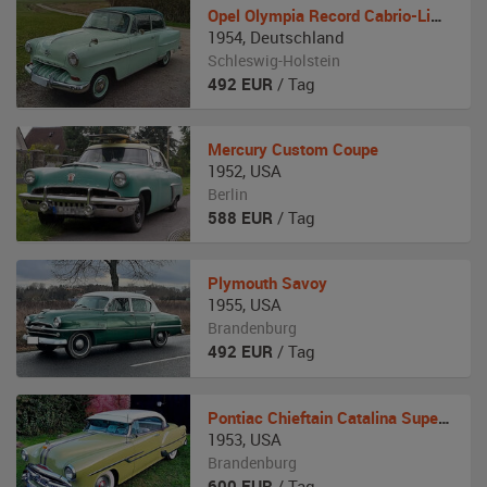
Opel
Olympia Record Cabrio-Limousine
1954
,
Deutschland
Schleswig-Holstein
492
EUR
/ Tag
Mercury
Custom Coupe
1952
,
USA
Berlin
588
EUR
/ Tag
Plymouth
Savoy
1955
,
USA
Brandenburg
492
EUR
/ Tag
Pontiac
Chieftain Catalina Super Deluxe
1953
,
USA
Brandenburg
600
EUR
/ Tag