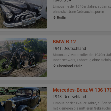
1948
,
USA
Limousine der 1940er Jahre,
außen
s
ohne sichtbare Gebrauchsspuren
Berlin
BMW
R 12
1941
,
Deutschland
Motorrad / Motorroller der 1940er Ja
innen schwarz
, Fahrzeug
ohne sichtb
Rheinland-Pfalz
Mercedes-Benz
W 136 17
1943
,
Deutschland
Limousine der 1940er Jahre,
außen
s
mit kleineren bis mittleren Gebrauch