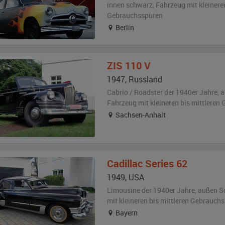
innen schwarz
, Fahrzeug
mit kleinere
Gebrauchsspuren
Berlin
ZIS
110 V
1947
,
Russland
Cabrio / Roadster der 1940er Jahre,
a
Fahrzeug
mit kleineren bis mittlere
Sachsen-Anhalt
Cadillac
Series 62
1949
,
USA
Limousine der 1940er Jahre,
außen
S
mit kleineren bis mittleren Gebrauch
Bayern