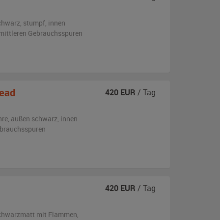
chwarz, stumpf
,
innen
s mittleren Gebrauchsspuren
ead
420
EUR
/ Tag
hre,
außen
schwarz
,
innen
ebrauchsspuren
420
EUR
/ Tag
chwarzmatt mit Flammen
,