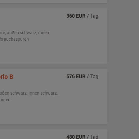
360
EUR
/ Tag
hre,
außen
schwarz
,
innen
ebrauchsspuren
rio B
576
EUR
/ Tag
ußen
schwarz
,
innen schwarz
,
puren
480
EUR
/ Tag