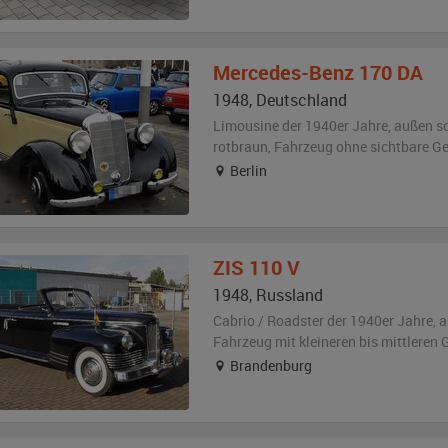
Mercedes-Benz
170 DA
1948
,
Deutschland
Limousine der 1940er Jahre,
außen
s
rotbraun
, Fahrzeug
ohne sichtbare G
Berlin
ZIS
110 V
1948
,
Russland
Cabrio / Roadster der 1940er Jahre,
a
Fahrzeug
mit kleineren bis mittlere
Brandenburg