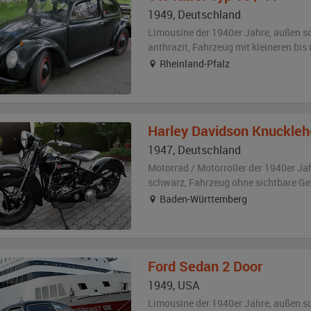
1949
,
Deutschland
Limousine der 1940er Jahre,
außen
s
anthrazit
, Fahrzeug
mit kleineren bi
Rheinland-Pfalz
Harley Davidson
Knuckleh
1947
,
Deutschland
Motorrad / Motorroller der 1940er Ja
schwarz
, Fahrzeug
ohne sichtbare G
Baden-Württemberg
Ford
Sedan 2 Door
1949
,
USA
Limousine der 1940er Jahre,
außen
s