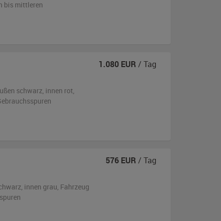
n bis mittleren
1.080
EUR
/ Tag
ußen
schwarz
,
innen rot
,
n Gebrauchsspuren
576
EUR
/ Tag
chwarz
,
innen grau
, Fahrzeug
sspuren