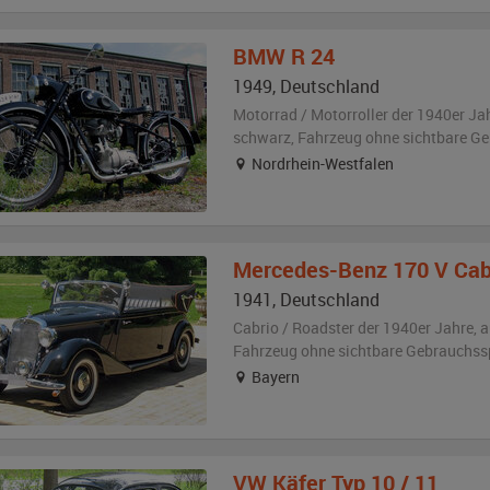
BMW
R 24
1949
,
Deutschland
Motorrad / Motorroller der 1940er Ja
schwarz
, Fahrzeug
ohne sichtbare G
Nordrhein-Westfalen
Mercedes-Benz
170 V Cab
1941
,
Deutschland
Cabrio / Roadster der 1940er Jahre,
a
Fahrzeug
ohne sichtbare Gebrauchss
Bayern
VW
Käfer Typ 10 / 11