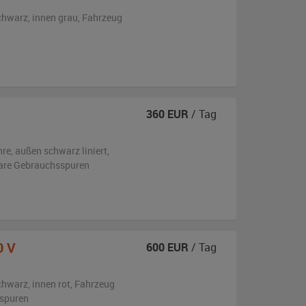
chwarz
,
innen grau
, Fahrzeug
360
EUR
/ Tag
hre,
außen
schwarz liniert
,
are Gebrauchsspuren
0 V
600
EUR
/ Tag
chwarz
,
innen rot
, Fahrzeug
sspuren