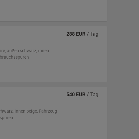
288
EUR
/ Tag
hre,
außen
schwarz
,
innen
ebrauchsspuren
540
EUR
/ Tag
chwarz
,
innen beige
, Fahrzeug
sspuren