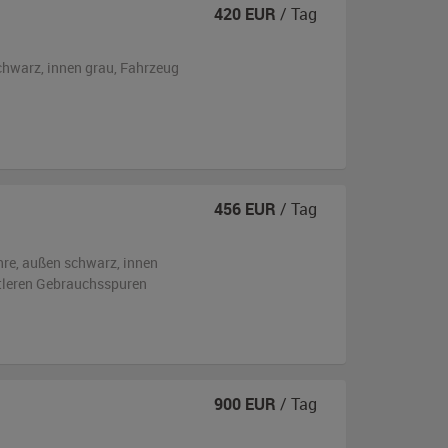
420
EUR
/ Tag
chwarz
,
innen grau
, Fahrzeug
456
EUR
/ Tag
hre,
außen
schwarz
,
innen
ttleren Gebrauchsspuren
900
EUR
/ Tag