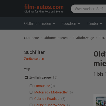
film-
autos.com
Oldtimer mieten
Epochen
Länder
Startseite
Oldtimer mieten
Zivilfahrzeuge
1940
Old
Suchfilter
Zurücksetzen
mie
TYP
1 bis
Zivilfahrzeuge
(18)
Limousine
(9)
Motorrad / Motorroller
(5)
Cabrio / Roadster
(3)
Coupe / Sportwagen
(1)