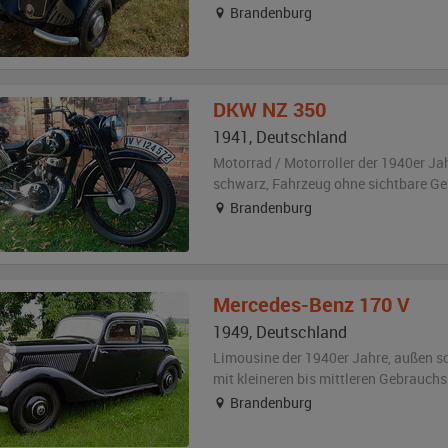
Brandenburg
DKW
NZ 350
1941
,
Deutschland
Motorrad / Motorroller der 1940er Ja
schwarz
, Fahrzeug
ohne sichtbare G
Brandenburg
Mercedes-Benz
170 V
1949
,
Deutschland
Limousine der 1940er Jahre,
außen
s
mit kleineren bis mittleren Gebrauch
Brandenburg