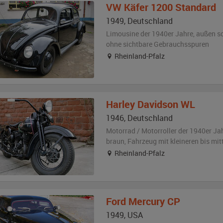
VW
Käfer 1200 Standard
1949
,
Deutschland
Limousine der 1940er Jahre,
außen
s
ohne sichtbare Gebrauchsspuren
Rheinland-Pfalz
Harley Davidson
WL
1946
,
Deutschland
Motorrad / Motorroller der 1940er Ja
braun
, Fahrzeug
mit kleineren bis mi
Rheinland-Pfalz
Ford
Mercury CP
1949
,
USA