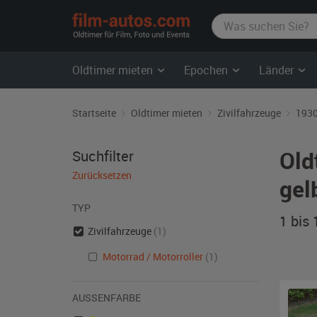
film-
autos.com
Oldtimer mieten
Epochen
Länder
Startseite
Oldtimer mieten
Zivilfahrzeuge
1930
Old
Suchfilter
Zurücksetzen
gel
TYP
1 bis
Zivilfahrzeuge
(1)
Motorrad / Motorroller
(1)
AUSSENFARBE