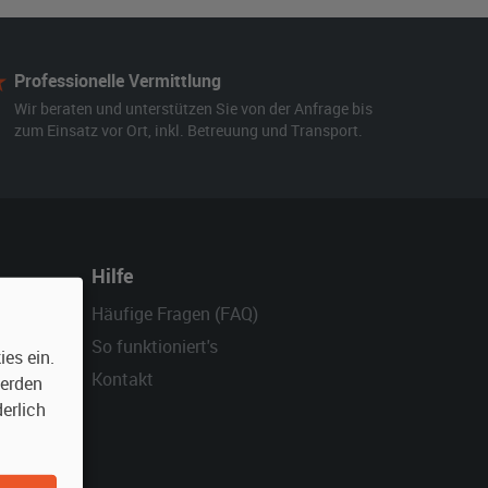
Professionelle Vermittlung
Wir beraten und unterstützen Sie von der Anfrage bis
zum Einsatz vor Ort, inkl. Betreuung und Transport.
Hilfe
Häufige Fragen (FAQ)
So funktioniert's
es ein.
Kontakt
werden
erlich