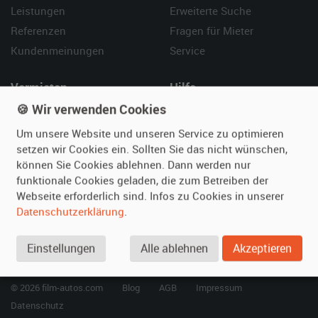
Leistungen
Erweiterte Suche
Referenzen
Fragen für Mieter
Kundenmeinungen
Service
Vermieten
Hilfe
🍪 Wir verwenden Cookies
Oldtimer anmelden
Häufige Fragen (FAQ)
Fotos senden
So funktioniert's
Um unsere Website und unseren Service zu optimieren
setzen wir Cookies ein. Sollten Sie das nicht wünschen,
Fragen für Vermieter
Kontakt
können Sie Cookies ablehnen. Dann werden nur
Inserat verwalten
funktionale Cookies geladen, die zum Betreiben der
Webseite erforderlich sind. Infos zu Cookies in unserer
SPECIAL
Datenschutzerklärung
.
Berühmte Filmautos –
unsere Top 10 ...
Einstellungen
Alle ablehnen
Akzeptieren
© 2026 film-autos.com
Blog
AGB
Impressum
Datenschutz