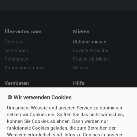
film-autos.com
Mieten
Über uns
Oldtimer mieten
Leistungen
Erweiterte Suche
Referenzen
Fragen für Mieter
Kundenmeinungen
Service
Vermieten
Hilfe
Oldtimer anmelden
Häufige Fragen (FAQ)
🍪 Wir verwenden Cookies
Fotos senden
So funktioniert's
Um unsere Website und unseren Service zu optimieren
Fragen für Vermieter
Kontakt
setzen wir Cookies ein. Sollten Sie das nicht wünschen,
Inserat verwalten
können Sie Cookies ablehnen. Dann werden nur
funktionale Cookies geladen, die zum Betreiben der
Webseite erforderlich sind. Infos zu Cookies in unserer
SPECIAL