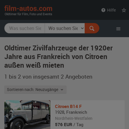
film-
Hilfe
autos.com
Oldtimer Zivilfahrzeuge der 1920er
Jahre aus Frankreich von Citroen
außen weiß mieten
1 bis 2 von insgesamt 2
Angeboten
Sortieren nach: Neuzugänge
Citroen
B14 F
1928
,
Frankreich
Nordrhein-Westfalen
576
EUR
/ Tag