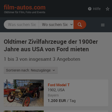
film-
Hilfe
autos.com
Oldtimer Zivilfahrzeuge der 1900er
Jahre aus USA von Ford mieten
1 bis 3 von insgesamt 3
Angeboten
Sortieren nach: Neuzugänge
Ford
Model T
1902
,
USA
Bayern
1.200
EUR
/ Tag