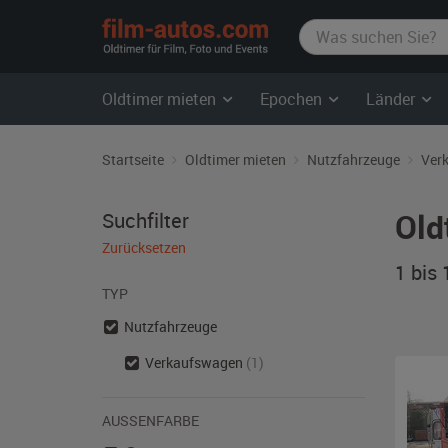
film-
autos.com
Oldtimer mieten
Epochen
Länder
Startseite
Oldtimer mieten
Nutzfahrzeuge
Ver
Old
Suchfilter
Zurücksetzen
1 bis
TYP
Nutzfahrzeuge
Verkaufswagen
(1)
AUSSENFARBE