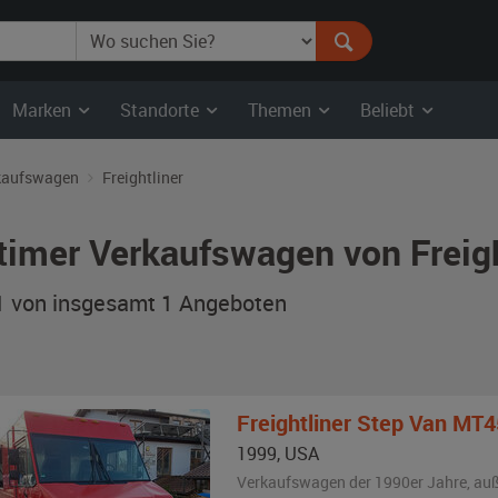
Marken
Standorte
Themen
Beliebt
kaufswagen
Freightliner
timer Verkaufswagen von Freigh
 1 von insgesamt 1
Angeboten
Freightliner
Step Van MT4
1999
,
USA
Verkaufswagen der 1990er Jahre,
au