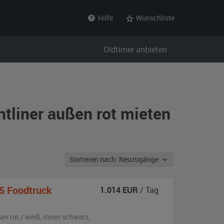
Hilfe
Wunschliste
Oldtimer anbieten
tliner außen rot mieten
Sortieren nach: Neuzugänge
5 Foodtruck
1.014
EUR
/ Tag
ßen
rot / weiß
,
innen schwarz
,