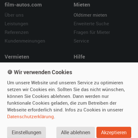
film-autos.com
Mieten
Über uns
Oldtimer mieten
Leistungen
Erweiterte Suche
Referenzen
Fragen für Mieter
Kundenmeinungen
Service
Vermieten
Hilfe
Oldtimer anmelden
Häufige Fragen (FAQ)
🍪 Wir verwenden Cookies
Fotos senden
So funktioniert's
Um unsere Website und unseren Service zu optimieren
Fragen für Vermieter
Kontakt
setzen wir Cookies ein. Sollten Sie das nicht wünschen,
Inserat verwalten
können Sie Cookies ablehnen. Dann werden nur
funktionale Cookies geladen, die zum Betreiben der
SPECIAL
Webseite erforderlich sind. Infos zu Cookies in unserer
Berühmte Filmautos –
Datenschutzerklärung
.
unsere Top 10 ...
Einstellungen
Alle ablehnen
Akzeptieren