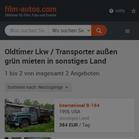
film-
Hilfe
autos.com
Oldtimer Lkw / Transporter außen
grün mieten in sonstiges Land
1 bis 2 von insgesamt 2
Angeboten
Sortieren nach: Neuzugänge
International
B-184
1959
,
USA
sonstiges Land
384
EUR
/ Tag