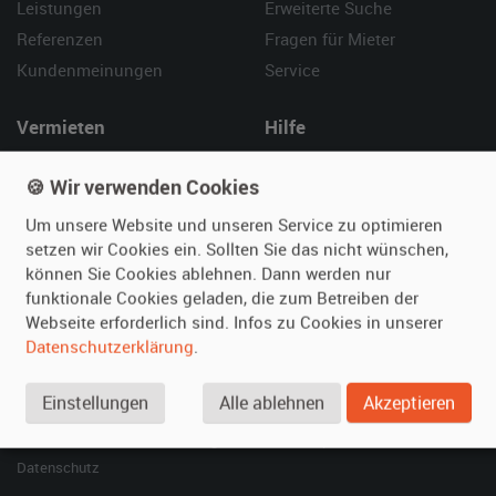
Leistungen
Erweiterte Suche
Referenzen
Fragen für Mieter
Kundenmeinungen
Service
Vermieten
Hilfe
Oldtimer anmelden
Häufige Fragen (FAQ)
🍪 Wir verwenden Cookies
Fotos senden
So funktioniert's
Um unsere Website und unseren Service zu optimieren
Fragen für Vermieter
Kontakt
setzen wir Cookies ein. Sollten Sie das nicht wünschen,
Inserat verwalten
können Sie Cookies ablehnen. Dann werden nur
funktionale Cookies geladen, die zum Betreiben der
SPECIAL
Webseite erforderlich sind. Infos zu Cookies in unserer
Berühmte Filmautos –
Datenschutzerklärung
.
unsere Top 10 ...
Einstellungen
Alle ablehnen
Akzeptieren
© 2026 film-autos.com
Blog
AGB
Impressum
Datenschutz