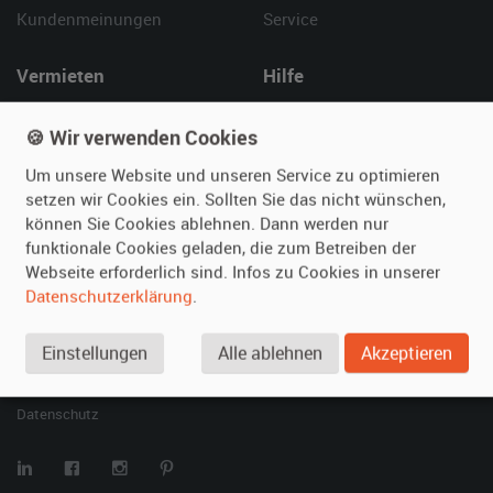
Kundenmeinungen
Service
Vermieten
Hilfe
Oldtimer anmelden
Häufige Fragen (FAQ)
🍪 Wir verwenden Cookies
Fotos senden
So funktioniert's
Fragen für Vermieter
Kontakt
Um unsere Website und unseren Service zu optimieren
setzen wir Cookies ein. Sollten Sie das nicht wünschen,
Inserat verwalten
können Sie Cookies ablehnen. Dann werden nur
funktionale Cookies geladen, die zum Betreiben der
SPECIAL
Webseite erforderlich sind. Infos zu Cookies in unserer
Berühmte Filmautos –
Datenschutzerklärung
.
unsere Top 10 ...
Einstellungen
Alle ablehnen
Akzeptieren
© 2026 film-autos.com
Blog
AGB
Impressum
Datenschutz