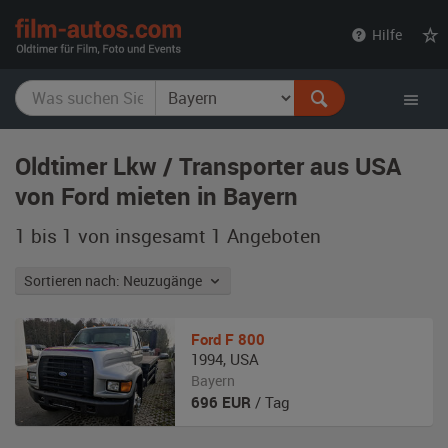
film-
Hilfe
autos.com
Oldtimer Lkw / Transporter aus USA
von Ford mieten in Bayern
1 bis 1 von insgesamt 1
Angeboten
Sortieren nach: Neuzugänge
Ford
F 800
1994
,
USA
Bayern
696
EUR
/ Tag