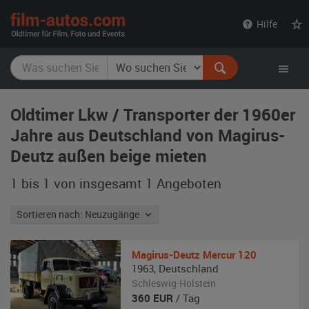
film-
Hilfe
autos.com
Oldtimer Lkw / Transporter der 1960er
Jahre aus Deutschland von Magirus-
Deutz außen beige mieten
1 bis 1 von insgesamt 1
Angeboten
Sortieren nach: Neuzugänge
Magirus-Deutz
Mercur 120
1963
,
Deutschland
Schleswig-Holstein
360
EUR
/ Tag