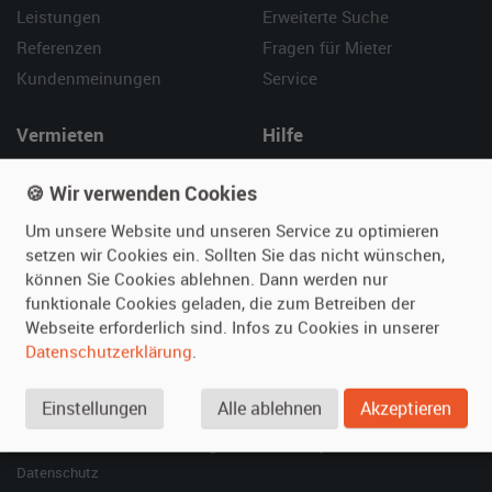
Leistungen
Erweiterte Suche
Referenzen
Fragen für Mieter
Kundenmeinungen
Service
Vermieten
Hilfe
Oldtimer anmelden
Häufige Fragen (FAQ)
🍪 Wir verwenden Cookies
Fotos senden
So funktioniert's
Um unsere Website und unseren Service zu optimieren
Fragen für Vermieter
Kontakt
setzen wir Cookies ein. Sollten Sie das nicht wünschen,
Inserat verwalten
können Sie Cookies ablehnen. Dann werden nur
funktionale Cookies geladen, die zum Betreiben der
SPECIAL
Webseite erforderlich sind. Infos zu Cookies in unserer
Berühmte Filmautos –
Datenschutzerklärung
.
unsere Top 10 ...
Einstellungen
Alle ablehnen
Akzeptieren
© 2026 film-autos.com
Blog
AGB
Impressum
Datenschutz