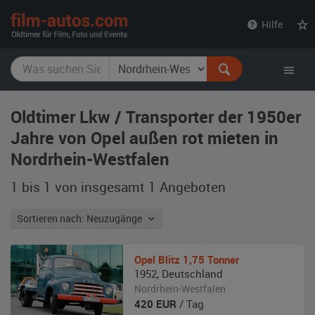
film-
Hilfe
autos.com
Oldtimer Lkw / Transporter der 1950er
Jahre von Opel außen rot mieten in
Nordrhein-Westfalen
1 bis 1 von insgesamt 1
Angeboten
Sortieren nach: Neuzugänge
Opel
Blitz 1,75 Tonner
1952
,
Deutschland
Nordrhein-Westfalen
420
EUR
/ Tag