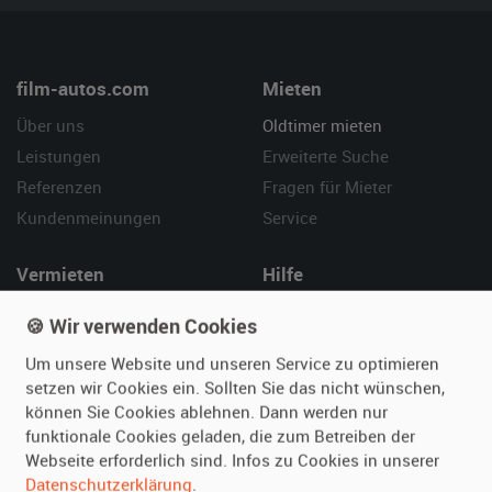
film-autos.com
Mieten
Über uns
Oldtimer mieten
Leistungen
Erweiterte Suche
Referenzen
Fragen für Mieter
Kundenmeinungen
Service
Vermieten
Hilfe
Oldtimer anmelden
Häufige Fragen (FAQ)
🍪 Wir verwenden Cookies
Fotos senden
So funktioniert's
Um unsere Website und unseren Service zu optimieren
Fragen für Vermieter
Kontakt
setzen wir Cookies ein. Sollten Sie das nicht wünschen,
Inserat verwalten
können Sie Cookies ablehnen. Dann werden nur
funktionale Cookies geladen, die zum Betreiben der
Webseite erforderlich sind. Infos zu Cookies in unserer
SPECIAL
Datenschutzerklärung
.
Berühmte Filmautos –