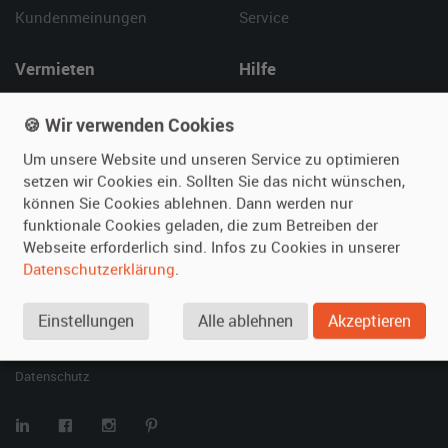
Kundenmeinungen
Service
Vermieten
Hilfe
Oldtimer anmelden
Häufige Fragen (FAQ)
🍪 Wir verwenden Cookies
Fotos senden
So funktioniert's
Fragen für Vermieter
Kontakt
Um unsere Website und unseren Service zu optimieren
setzen wir Cookies ein. Sollten Sie das nicht wünschen,
Inserat verwalten
können Sie Cookies ablehnen. Dann werden nur
funktionale Cookies geladen, die zum Betreiben der
SPECIAL
Webseite erforderlich sind. Infos zu Cookies in unserer
Berühmte Filmautos –
Datenschutzerklärung
.
unsere Top 10 ...
Einstellungen
Alle ablehnen
Akzeptieren
© 2026 film-autos.com
Blog
AGB
Impressum
Datenschutz