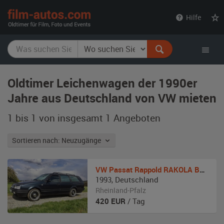
film-
Hilfe
autos.com
Oldtimer Leichenwagen der 1990er
Jahre aus Deutschland von VW mieten
1 bis 1 von insgesamt 1
Angeboten
Sortieren nach: Neuzugänge
VW
Passat Rappold RAKOLA Bestattungswagen
1993
,
Deutschland
Rheinland-Pfalz
420
EUR
/ Tag