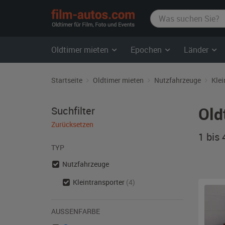
film-
autos.com
Oldtimer mieten
Epochen
Länder
Startseite
Oldtimer mieten
Nutzfahrzeuge
Klei
Old
Suchfilter
Zurücksetzen
1 bis
TYP
Nutzfahrzeuge
Kleintransporter
(4)
AUSSENFARBE