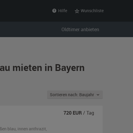
Hilfe
Wunschliste
Oldtimer anbieten
lau mieten in Bayern
Sortieren nach: Baujahr
720
EUR
/ Tag
ßen
blau
,
innen anthrazit
,