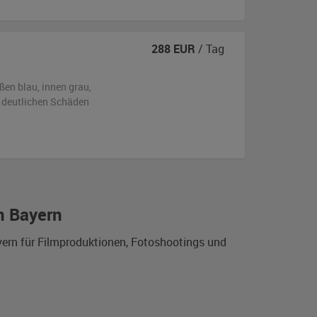
288
EUR
/ Tag
ßen
blau
,
innen grau
,
 deutlichen Schäden
n Bayern
yern für Filmproduktionen, Fotoshootings und