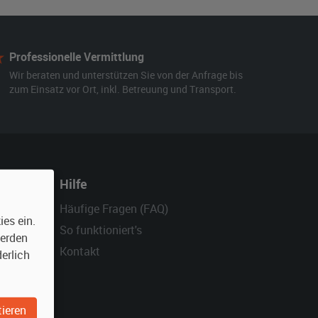
Professionelle Vermittlung
Wir beraten und unterstützen Sie von der Anfrage bis
zum Einsatz vor Ort, inkl. Betreuung und Transport.
Hilfe
Häufige Fragen (FAQ)
es ein.
So funktioniert's
werden
Kontakt
erlich
ieren