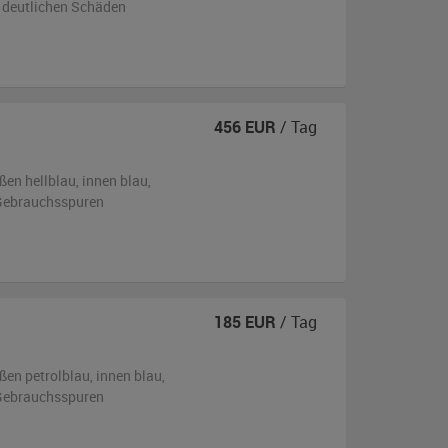
 deutlichen Schäden
456
EUR
/ Tag
ßen
hellblau
,
innen blau
,
n Gebrauchsspuren
185
EUR
/ Tag
ßen
petrolblau
,
innen blau
,
n Gebrauchsspuren