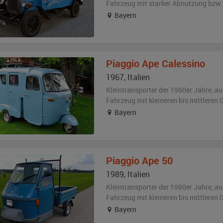
Fahrzeug
mit starker Abnutzung bzw.
Bayern
Piaggio
Ape Calessino
1967
,
Italien
Kleintransporter der 1960er Jahre,
au
Fahrzeug
mit kleineren bis mittlere
Bayern
Piaggio
Ape 50
1989
,
Italien
Kleintransporter der 1980er Jahre,
au
Fahrzeug
mit kleineren bis mittlere
Bayern