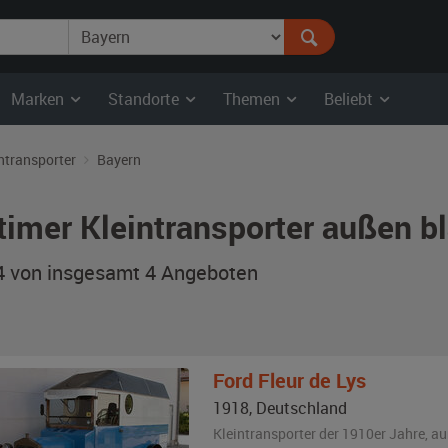
Marken
Standorte
Themen
Beliebt
ntransporter
Bayern
timer Kleintransporter außen b
 4 von insgesamt 4
Angeboten
Ford
Fleur de Lys
1918
,
Deutschland
Kleintransporter der 1910er Jahre,
au