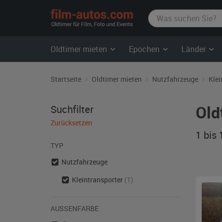
film-
autos.com
Oldtimer mieten
Epochen
Länder
Startseite
Oldtimer mieten
Nutzfahrzeuge
Klei
Old
Suchfilter
Zurücksetzen
1 bis
TYP
Nutzfahrzeuge
Kleintransporter
(1)
AUSSENFARBE