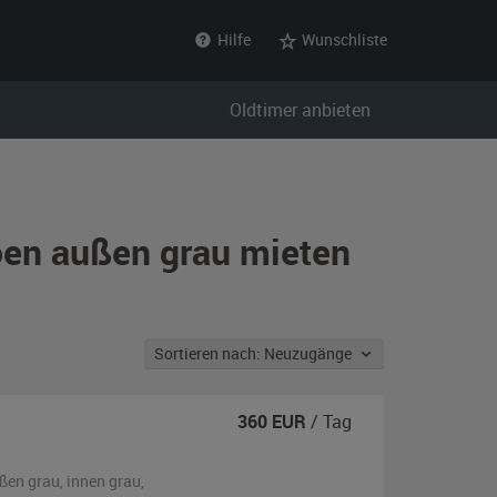
Hilfe
Wunschliste
Oldtimer anbieten
roen außen grau mieten
Sortieren nach: Neuzugänge
360
EUR
/ Tag
ßen
grau
,
innen grau
,