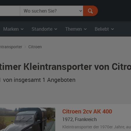
Marken
Standorte
Themen
Beliebt
ntransporter
Citroen
timer Kleintransporter von Cit
 1 von insgesamt 1
Angeboten
Citroen
2cv AK 400
1972
,
Frankreich
Kleintransporter der 1970er Jahre,
au