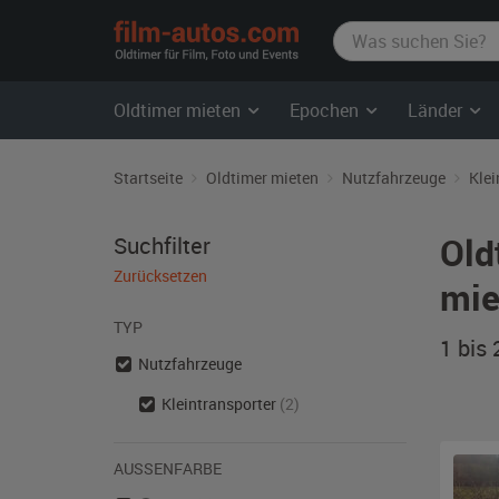
film-
autos.com
Oldtimer mieten
Epochen
Länder
Startseite
Oldtimer mieten
Nutzfahrzeuge
Klei
Old
Suchfilter
Zurücksetzen
mie
TYP
1 bis
Nutzfahrzeuge
Kleintransporter
(2)
AUSSENFARBE