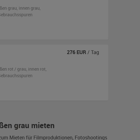
ßen
grau
,
innen grau
,
n Gebrauchsspuren
276
EUR
/ Tag
ßen
rot / grau
,
innen rot
,
n Gebrauchsspuren
ußen grau mieten
u zum Mieten für Filmproduktionen, Fotoshootings