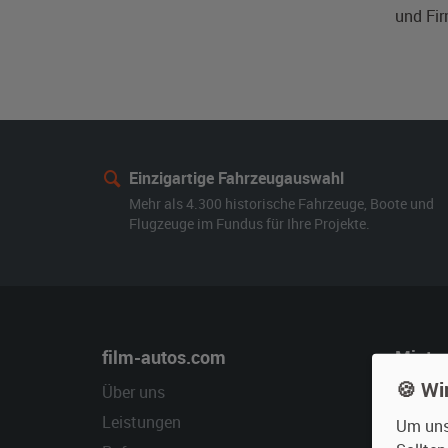
und Fi
Einzigartige Fahrzeugauswahl
Mehr als 4.300 historische Fahrzeuge, Boote und
Flugzeuge im Fundus für Ihre Projekte.
film-autos.com
Miete
🍪 Wi
Über uns
Oldtime
Leistungen
Erweite
Um unse