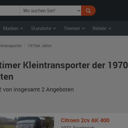
Marken
Standorte
Themen
Beliebt
ntransporter
1970er Jahre
timer Kleintransporter der 197
ten
 2 von insgesamt 2
Angeboten
Citroen
2cv AK 400