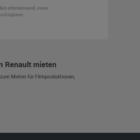
ßen
elfenbeinweiß
,
innen
auchsspuren
on Renault mieten
t zum Mieten für Filmproduktionen,