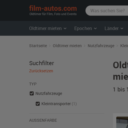
film-
autos.com
Oldtimer mieten
Epochen
Länder
Startseite
Oldtimer mieten
Nutzfahrzeuge
Klei
Old
Suchfilter
Zurücksetzen
mie
TYP
1 bis
Nutzfahrzeuge
Kleintransporter
(1)
AUSSENFARBE