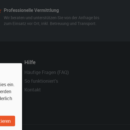
Professionelle Vermittlung
Wir beraten und unterstützen Sie von der Anfrage bis
zum Einsatz vor Ort, inkl. Betreuung und Transport.
Hilfe
Häufige Fragen (FAQ)
So funktioniert's
es ein.
Kontakt
werden
erlich
ieren