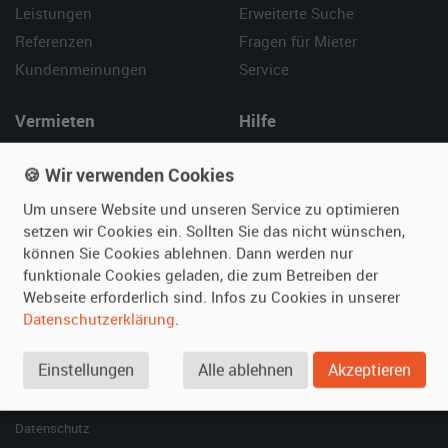
Leistungen
Erweiterte Suche
Referenzen
Fragen für Mieter
Kundenmeinungen
Service
Vermieten
Hilfe
Oldtimer anmelden
Häufige Fragen (FAQ)
🍪 Wir verwenden Cookies
Fotos senden
So funktioniert's
Um unsere Website und unseren Service zu optimieren
Fragen für Vermieter
Kontakt
setzen wir Cookies ein. Sollten Sie das nicht wünschen,
Inserat verwalten
können Sie Cookies ablehnen. Dann werden nur
funktionale Cookies geladen, die zum Betreiben der
SPECIAL
Webseite erforderlich sind. Infos zu Cookies in unserer
Berühmte Filmautos –
Datenschutzerklärung
.
unsere Top 10 ...
Einstellungen
Alle ablehnen
Akzeptieren
© 2026 film-autos.com
Blog
AGB
Impressum
Datenschutz