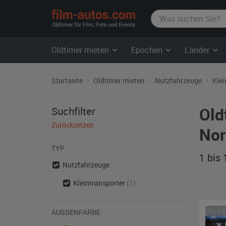
film-
autos.com
Oldtimer mieten
Epochen
Länder
Startseite
Oldtimer mieten
Nutzfahrzeuge
Klei
Old
Suchfilter
Zurücksetzen
Nor
TYP
1 bis
Nutzfahrzeuge
Kleintransporter
(1)
AUSSENFARBE