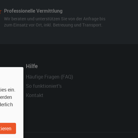
Professionelle Vermittlung
Wir beraten und unterstützen Sie von der Anfrage bis
zum Einsatz vor Ort, inkl. Betreuung und Transport.
Hilfe
Häufige Fragen (FAQ)
So funktioniert's
es ein.
Kontakt
werden
erlich
ieren