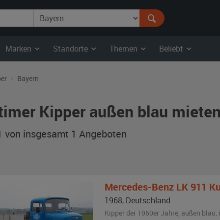
Marken
Standorte
Themen
Beliebt
per
Bayern
timer Kipper außen blau mieten
 1 von insgesamt 1
Angeboten
Mercedes-Benz
LK 911 Ku
1968
,
Deutschland
Kipper der 1960er Jahre,
außen
blau
,