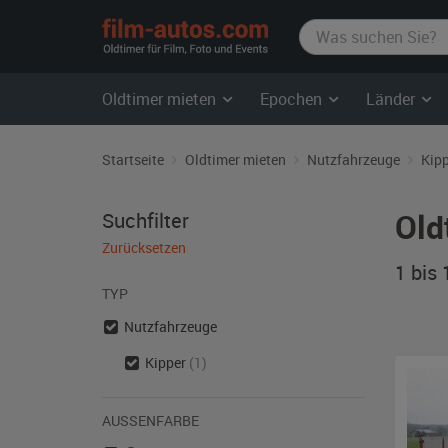
film-
autos.com
Oldtimer mieten
Epochen
Länder
Startseite
Oldtimer mieten
Nutzfahrzeuge
Kip
Old
Suchfilter
Zurücksetzen
1 bis
TYP
Nutzfahrzeuge
Kipper
(1)
AUSSENFARBE