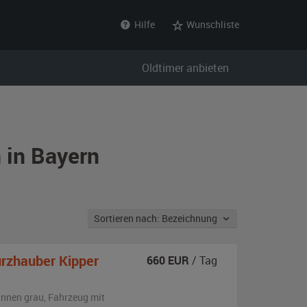
Hilfe
Wunschliste
Oldtimer anbieten
 in Bayern
Sortieren nach: Bezeichnung
rzhauber Kipper
660
EUR
/ Tag
innen grau
, Fahrzeug
mit