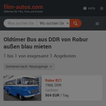
film-
Hilfe
autos.com
Oldtimer Bus aus DDR von Robur
außen blau mieten
1 bis 1 von insgesamt 1
Angeboten
Sortieren nach: Neuzugänge
Robur
B21
1968
,
DDR
Sachsen
504
EUR
/ Tag