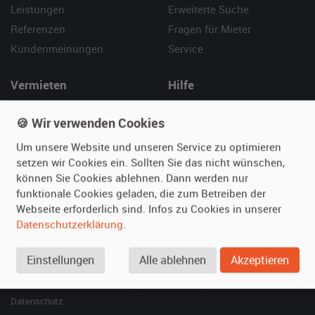
Leistungen
Erweiterte Suche
Referenzen
Fragen für Mieter
Kundenmeinungen
Service
Vermieten
Hilfe
Oldtimer anmelden
Häufige Fragen (FAQ)
🍪 Wir verwenden Cookies
Fotos senden
So funktioniert's
Um unsere Website und unseren Service zu optimieren
Fragen für Vermieter
Kontakt
setzen wir Cookies ein. Sollten Sie das nicht wünschen,
Inserat verwalten
können Sie Cookies ablehnen. Dann werden nur
funktionale Cookies geladen, die zum Betreiben der
SPECIAL
Webseite erforderlich sind. Infos zu Cookies in unserer
Berühmte Filmautos –
Datenschutzerklärung
.
unsere Top 10 ...
Einstellungen
Alle ablehnen
Akzeptieren
© 2026 film-autos.com
Blog
AGB
Impressum
Datenschutz