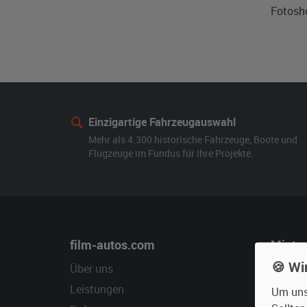
Fotosh
Einzigartige Fahrzeugauswahl
Mehr als 4.300 historische Fahrzeuge, Boote und
Flugzeuge im Fundus für Ihre Projekte.
film-autos.com
Miete
🍪 Wi
Über uns
Oldtime
Leistungen
Erweite
Um unse