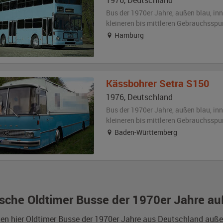
1976
,
Deutschland
Bus der 1970er Jahre,
außen
blau
,
inn
kleineren bis mittleren Gebrauchsspu
Hamburg
Kässbohrer
Setra S150
1976
,
Deutschland
Bus der 1970er Jahre,
außen
blau
,
inn
kleineren bis mittleren Gebrauchsspu
Baden-Württemberg
sche Oldtimer Busse der 1970er Jahre au
den hier Oldtimer Busse der 1970er Jahre aus Deutschland auße