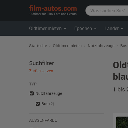
film-
autos.com
Oldtimer mieten
Epochen
Länder
Startseite
Oldtimer mieten
Nutzfahrzeuge
Bus
Old
Suchfilter
Zurücksetzen
bla
TYP
1 bis
Nutzfahrzeuge
Bus
(2)
AUSSENFARBE