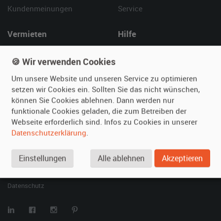
Kundenmeinungen
Service
Vermieten
Hilfe
Oldtimer anmelden
Häufige Fragen (FAQ)
🍪 Wir verwenden Cookies
Fotos senden
So funktioniert's
Fragen für Vermieter
Kontakt
Um unsere Website und unseren Service zu optimieren
setzen wir Cookies ein. Sollten Sie das nicht wünschen,
Inserat verwalten
können Sie Cookies ablehnen. Dann werden nur
funktionale Cookies geladen, die zum Betreiben der
SPECIAL
Webseite erforderlich sind. Infos zu Cookies in unserer
Berühmte Filmautos –
Datenschutzerklärung
.
unsere Top 10 ...
Einstellungen
Alle ablehnen
Akzeptieren
© 2026 film-autos.com
Blog
AGB
Impressum
Datenschutz