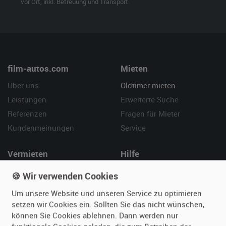
vor Ort, inkl. Betreuung und Transport.
film-autos.com
Mieten
Über uns
Oldtimer mieten
Leistungen
Erweiterte Suche
Referenzen
Fragen für Mieter
Kundenmeinungen
Service
Vermieten
Hilfe
Oldtimer anmelden
Häufige Fragen (FAQ)
🍪 Wir verwenden Cookies
Fotos senden
So funktioniert's
Um unsere Website und unseren Service zu optimieren
Fragen für Vermieter
Kontakt
setzen wir Cookies ein. Sollten Sie das nicht wünschen,
Inserat verwalten
können Sie Cookies ablehnen. Dann werden nur