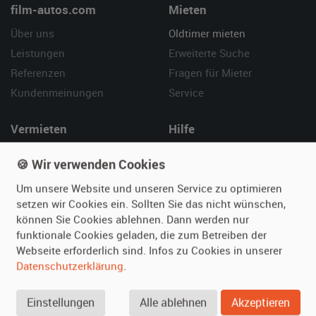
film-autos.com
Mieten
Über uns
Oldtimer mieten
Leistungen
Erweiterte Suche
Referenzen
Fragen für Mieter
Kundenmeinungen
Service
Vermieten
Hilfe
Oldtimer anmelden
Häufige Fragen (FAQ)
🍪 Wir verwenden Cookies
Fotos senden
So funktioniert's
Um unsere Website und unseren Service zu optimieren
Fragen für Vermieter
Kontakt
setzen wir Cookies ein. Sollten Sie das nicht wünschen,
Inserat verwalten
können Sie Cookies ablehnen. Dann werden nur
funktionale Cookies geladen, die zum Betreiben der
SPECIAL
Webseite erforderlich sind. Infos zu Cookies in unserer
Berühmte Filmautos –
Datenschutzerklärung
.
unsere Top 10 ...
Einstellungen
Alle ablehnen
Akzeptieren