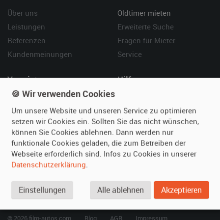
Über uns
Oldtimer mieten
Leistungen
Erweiterte Suche
Referenzen
Fragen für Mieter
Kundenmeinungen
Service
Vermieten
Hilfe
🍪 Wir verwenden Cookies
Oldtimer anmelden
Häufige Fragen (FAQ)
Fotos senden
So funktioniert's
Um unsere Website und unseren Service zu optimieren
setzen wir Cookies ein. Sollten Sie das nicht wünschen,
Fragen für Vermieter
Kontakt
können Sie Cookies ablehnen. Dann werden nur
Inserat verwalten
funktionale Cookies geladen, die zum Betreiben der
Webseite erforderlich sind. Infos zu Cookies in unserer
SPECIAL
Datenschutzerklärung
.
Berühmte Filmautos –
unsere Top 10 ...
Einstellungen
Alle ablehnen
Akzeptieren
© 2026 film-autos.com
Blog
AGB
Impressum