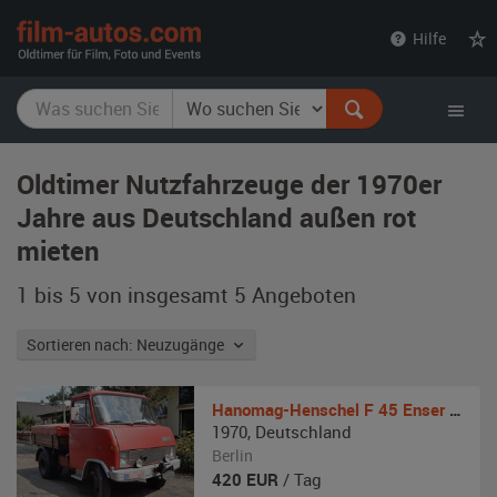
film-
Hilfe
autos.com
Oldtimer Nutzfahrzeuge der 1970er
Jahre aus Deutschland außen rot
mieten
1 bis 5 von insgesamt 5
Angeboten
Sortieren nach: Neuzugänge
Hanomag-Henschel
F 45 Enser Zugmaschine
1970
,
Deutschland
Berlin
420
EUR
/ Tag