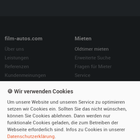
film-autos.com
Mieten
Über uns
Oldtimer mieten
Leistungen
Erweiterte Suche
Referenzen
Fragen für Mieter
Kundenmeinungen
Service
🍪 Wir verwenden Cookies
Vermieten
Hilfe
Oldtimer anmelden
Häufige Fragen (FAQ)
Um unsere Website und unseren Service zu optimieren
setzen wir Cookies ein. Sollten Sie das nicht wünschen,
Fotos senden
So funktioniert's
können Sie Cookies ablehnen. Dann werden nur
Fragen für Vermieter
Kontakt
funktionale Cookies geladen, die zum Betreiben der
Inserat verwalten
Webseite erforderlich sind. Infos zu Cookies in unserer
Datenschutzerklärung
.