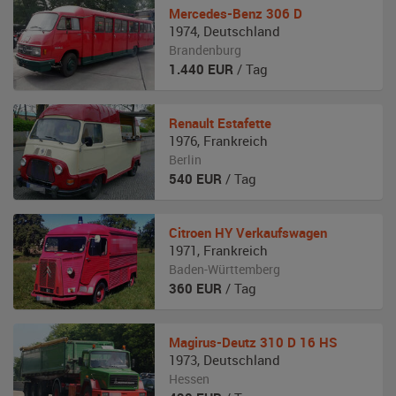
Mercedes-Benz
306 D
1974
,
Deutschland
Brandenburg
1.440
EUR
/ Tag
Renault
Estafette
1976
,
Frankreich
Berlin
540
EUR
/ Tag
Citroen
HY Verkaufswagen
1971
,
Frankreich
Baden-Württemberg
360
EUR
/ Tag
Magirus-Deutz
310 D 16 HS
1973
,
Deutschland
Hessen