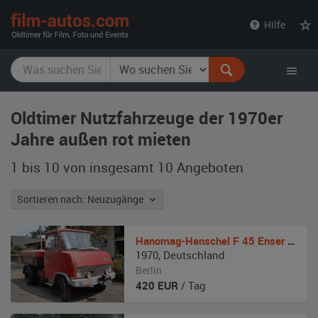
film-
Hilfe
autos.com
Oldtimer Nutzfahrzeuge der 1970er
Jahre außen rot mieten
1 bis 10 von insgesamt 10
Angeboten
Sortieren nach: Neuzugänge
Hanomag-Henschel
F 45 Enser Zugmaschine
1970
,
Deutschland
Berlin
420
EUR
/ Tag