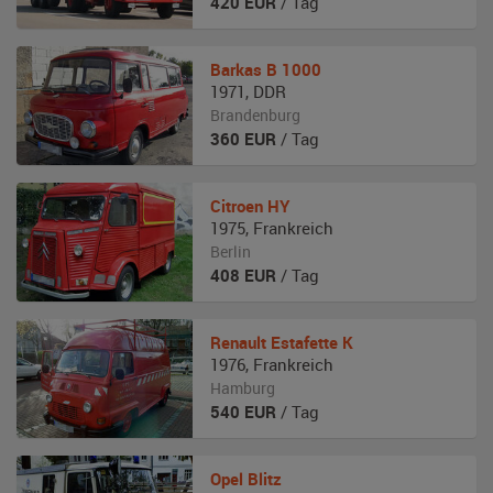
420
EUR
/ Tag
Barkas
B 1000
1971
,
DDR
Brandenburg
360
EUR
/ Tag
Citroen
HY
1975
,
Frankreich
Berlin
408
EUR
/ Tag
Renault
Estafette K
1976
,
Frankreich
Hamburg
540
EUR
/ Tag
Opel
Blitz