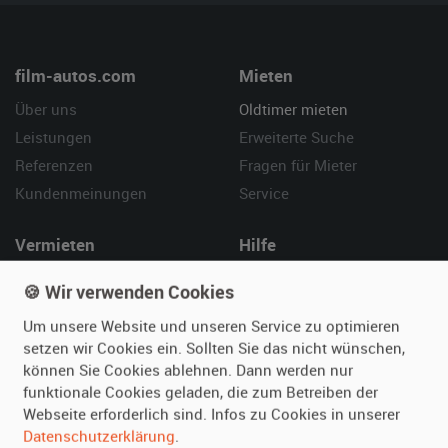
film-autos.com
Mieten
Über uns
Oldtimer mieten
Leistungen
Erweiterte Suche
Referenzen
Fragen für Mieter
Kundenmeinungen
Service
Vermieten
Hilfe
Oldtimer anmelden
Häufige Fragen (FAQ)
🍪 Wir verwenden Cookies
Fotos senden
So funktioniert's
Um unsere Website und unseren Service zu optimieren
Fragen für Vermieter
Kontakt
setzen wir Cookies ein. Sollten Sie das nicht wünschen,
Inserat verwalten
können Sie Cookies ablehnen. Dann werden nur
funktionale Cookies geladen, die zum Betreiben der
Webseite erforderlich sind. Infos zu Cookies in unserer
SPECIAL
Datenschutzerklärung
.
Berühmte Filmautos –