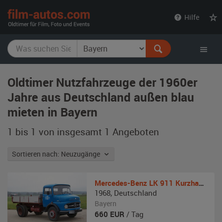
film-
Hilfe
autos.com
Oldtimer Nutzfahrzeuge der 1960er
Jahre aus Deutschland außen blau
mieten in Bayern
1 bis 1 von insgesamt 1
Angeboten
Sortieren nach: Neuzugänge
Mercedes-Benz
LK 911 Kurzhauber Kipper
1968
,
Deutschland
Bayern
660
EUR
/ Tag