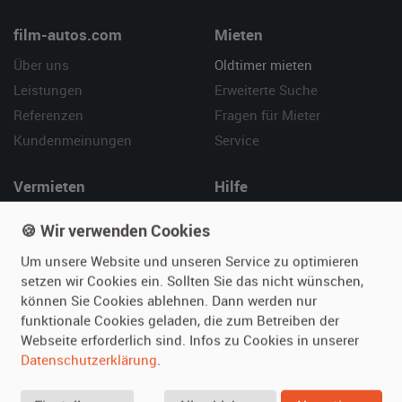
film-autos.com
Mieten
Über uns
Oldtimer mieten
Leistungen
Erweiterte Suche
Referenzen
Fragen für Mieter
Kundenmeinungen
Service
Vermieten
Hilfe
Oldtimer anmelden
Häufige Fragen (FAQ)
🍪 Wir verwenden Cookies
Fotos senden
So funktioniert's
Um unsere Website und unseren Service zu optimieren
Fragen für Vermieter
Kontakt
setzen wir Cookies ein. Sollten Sie das nicht wünschen,
Inserat verwalten
können Sie Cookies ablehnen. Dann werden nur
funktionale Cookies geladen, die zum Betreiben der
SPECIAL
Webseite erforderlich sind. Infos zu Cookies in unserer
Berühmte Filmautos –
Datenschutzerklärung
.
unsere Top 10 ...