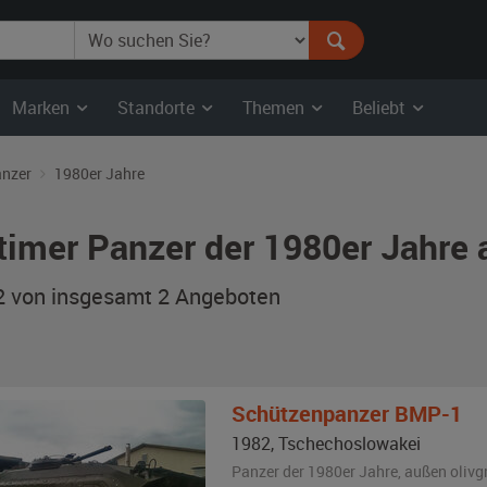
Marken
Standorte
Themen
Beliebt
nzer
1980er Jahre
timer Panzer der 1980er Jahre
 2 von insgesamt 2
Angeboten
Schützenpanzer
BMP-1
1982
,
Tschechoslowakei
Panzer der 1980er Jahre,
außen
olivg