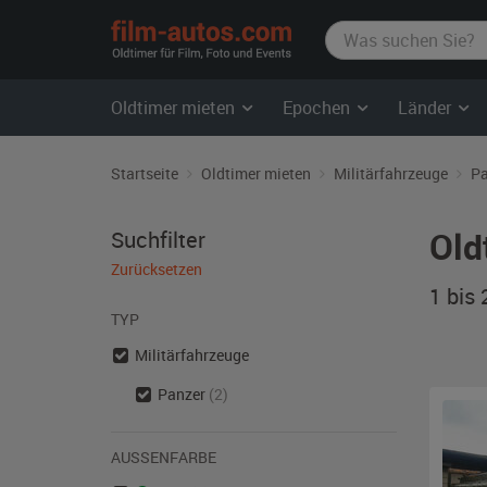
film-
autos.com
Oldtimer mieten
Epochen
Länder
Startseite
Oldtimer mieten
Militärfahrzeuge
Pa
Old
Suchfilter
Zurücksetzen
1 bis
TYP
Militärfahrzeuge
Panzer
(2)
AUSSENFARBE