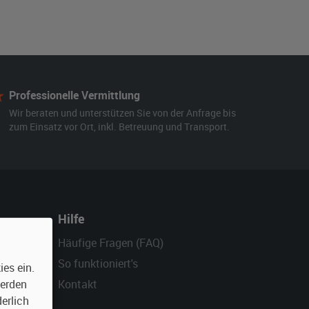
Professionelle Vermittlung
Wir beraten und unterstützen Sie von der Anfrage bis
zum Einsatz vor Ort, inkl. Betreuung und Transport.
Hilfe
Häufige Fragen (FAQ)
So funktioniert's
es ein.
Kontakt
werden
erlich