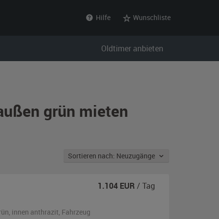
Hilfe
Wunschliste
Oldtimer anbieten
 außen grün mieten
Sortieren nach: Neuzugänge
1.104
EUR
/ Tag
rün
,
innen anthrazit
, Fahrzeug