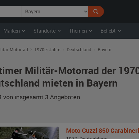
Marken
Standorte
Themen
Beliebt
litär-Motorrad
1970er Jahre
Deutschland
Bayern
timer Militär-Motorrad der 197
tschland mieten in Bayern
 3 von insgesamt 3
Angeboten
Moto Guzzi
850 Carabiner