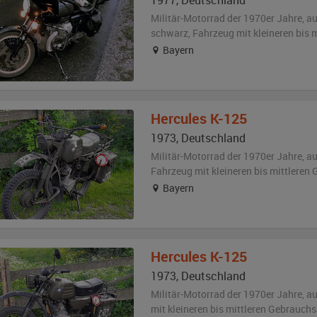
1977
,
Deutschland
Militär-Motorrad der 1970er Jahre,
a
schwarz
, Fahrzeug
mit kleineren bis
Bayern
Hercules
K-125
1973
,
Deutschland
Militär-Motorrad der 1970er Jahre,
a
Fahrzeug
mit kleineren bis mittlere
Bayern
Hercules
K-125
1973
,
Deutschland
Militär-Motorrad der 1970er Jahre,
a
mit kleineren bis mittleren Gebrauch