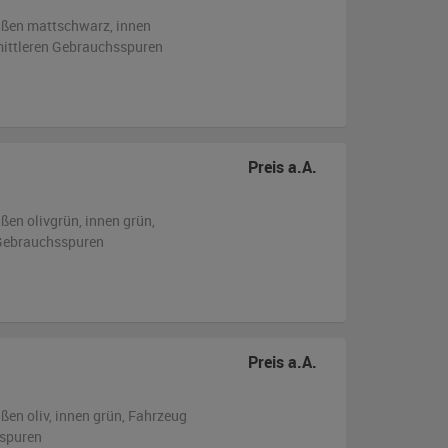
ußen
mattschwarz
,
innen
 mittleren Gebrauchsspuren
Preis a.A.
ußen
olivgrün
,
innen grün
,
n Gebrauchsspuren
Preis a.A.
ußen
oliv
,
innen grün
, Fahrzeug
sspuren