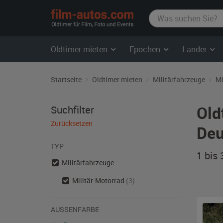
film-
autos.com
Oldtimer mieten
Epochen
Länder
Startseite
Oldtimer mieten
Militärfahrzeuge
Mi
Old
Suchfilter
Zurücksetzen
Deu
TYP
1 bis
Militärfahrzeuge
Militär-Motorrad
(3)
AUSSENFARBE