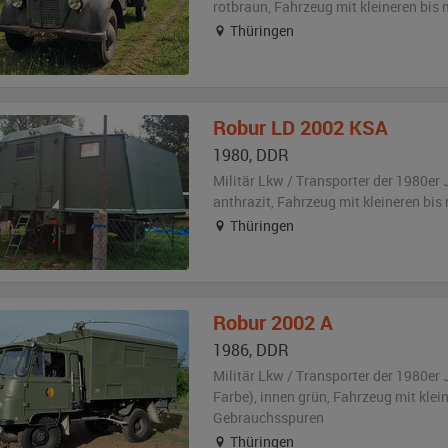
rotbraun
, Fahrzeug
mit kleineren bis
Thüringen
Robur
LD 2002 KSA
1980
,
DDR
Militär Lkw / Transporter der 1980er 
anthrazit
, Fahrzeug
mit kleineren bi
Thüringen
Robur
2002 A
1986
,
DDR
Militär Lkw / Transporter der 1980er 
Farbe)
,
innen grün
, Fahrzeug
mit klei
Gebrauchsspuren
Thüringen