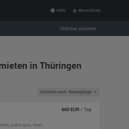
Hilfe
Wunschliste
Oldtimer anbieten
 mieten in Thüringen
Sortieren nach: Neuzugänge
660
EUR
/ Tag
Jahre,
außen
grau
,
innen