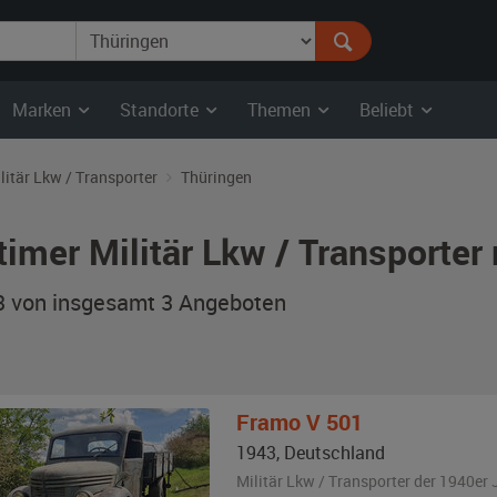
Marken
Standorte
Themen
Beliebt
litär Lkw / Transporter
Thüringen
timer Militär Lkw / Transporter
 3 von insgesamt 3
Angeboten
Framo
V 501
1943
,
Deutschland
Militär Lkw / Transporter der 1940er 