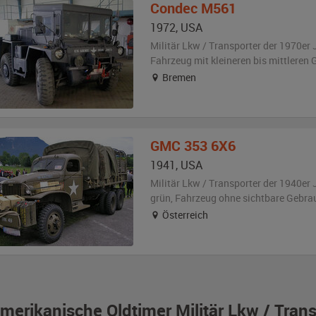
Condec
M561
1972
,
USA
Militär Lkw / Transporter der 1970er 
Fahrzeug
mit kleineren bis mittlere
Bremen
GMC
353 6X6
1941
,
USA
Militär Lkw / Transporter der 1940er 
grün
, Fahrzeug
ohne sichtbare Gebra
Österreich
merikanische Oldtimer Militär Lkw / Tran