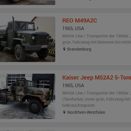
REO
M49A2C
1965
,
USA
Militär Lkw / Transporter der 1960er 
grün
, Fahrzeug
mit kleineren bis mit
Brandenburg
Kaiser Jeep
M52A2 5-Tonner
1965
,
USA
Militär Lkw / Transporter der 1960er 
(Tarnfarbe)
,
innen grün
, Fahrzeug
mit
Gebrauchsspuren
Nordrhein-Westfalen