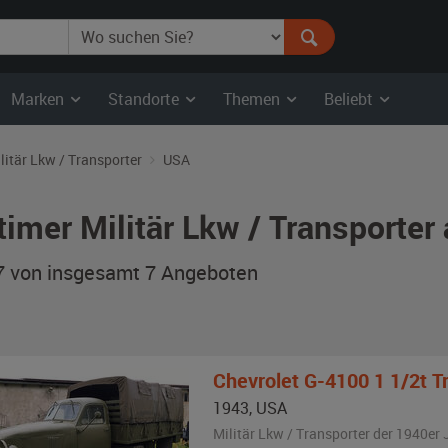
Marken
Standorte
Themen
Beliebt
litär Lkw / Transporter
USA
timer Militär Lkw / Transporte
 7 von insgesamt 7
Angeboten
Chevrolet
G-4100 1 1/2t T
1943
,
USA
Militär Lkw / Transporter der 1940er 