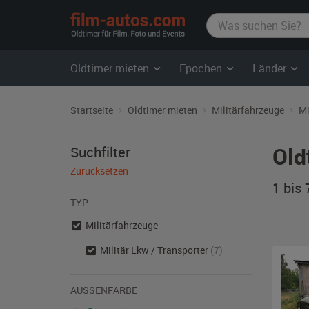
film-
autos.com
Oldtimer mieten
Epochen
Länder
Startseite
Oldtimer mieten
Militärfahrzeuge
Mi
Old
Suchfilter
Zurücksetzen
1 bis
TYP
Militärfahrzeuge
Militär Lkw / Transporter
(7)
AUSSENFARBE