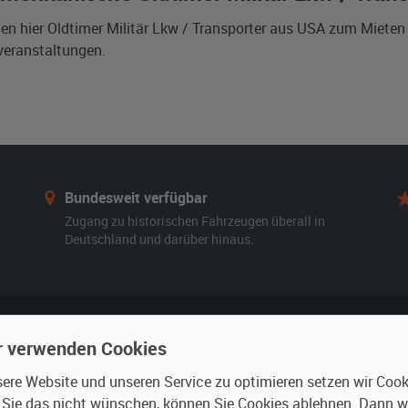
den hier Oldtimer Militär Lkw / Transporter aus USA zum Miete
veranstaltungen.
Bundesweit verfügbar
Zugang zu historischen Fahrzeugen überall in
Deutschland und darüber hinaus.
r verwenden Cookies
n
Vermieten
re Website und unseren Service zu optimieren setzen wir Cooki
r mieten
Oldtimer anmelden
n Sie das nicht wünschen, können Sie Cookies ablehnen. Dann 