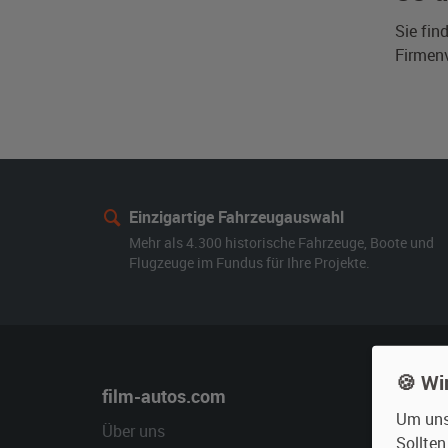
Sie fin
Firmen
Einzigartige Fahrzeugauswahl
Mehr als 4.300 historische Fahrzeuge, Boote und
Flugzeuge im Fundus für Ihre Projekte.
🍪 Wi
film-autos.com
Miete
Um unse
Über uns
Oldtime
Sollte