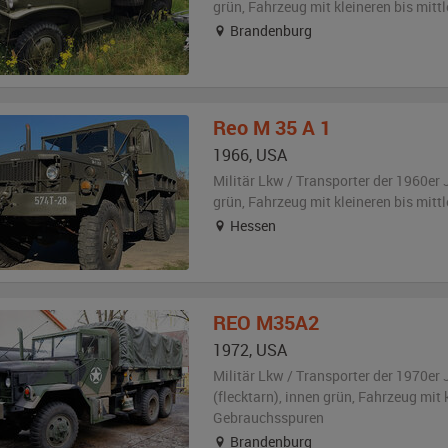
grün
, Fahrzeug
mit kleineren bis mit
Brandenburg
Reo
M 35 A 1
1966
,
USA
Militär Lkw / Transporter der 1960er 
grün
, Fahrzeug
mit kleineren bis mit
Hessen
REO
M35A2
1972
,
USA
Militär Lkw / Transporter der 1970er 
(flecktarn)
,
innen grün
, Fahrzeug
mit 
Gebrauchsspuren
Brandenburg