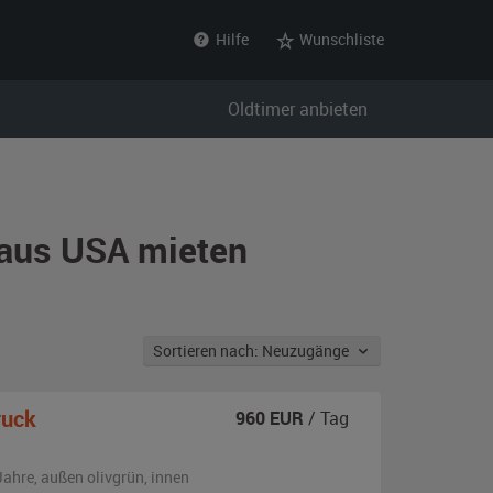
Hilfe
Wunschliste
Oldtimer anbieten
r aus USA mieten
Sortieren nach: Neuzugänge
ruck
960
EUR
/ Tag
Jahre,
außen
olivgrün
,
innen