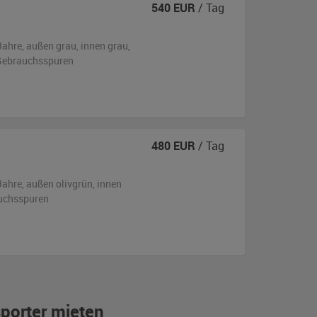
540
EUR
/ Tag
Jahre,
außen
grau
,
innen grau
,
n Gebrauchsspuren
480
EUR
/ Tag
Jahre,
außen
olivgrün
,
innen
uchsspuren
sporter mieten