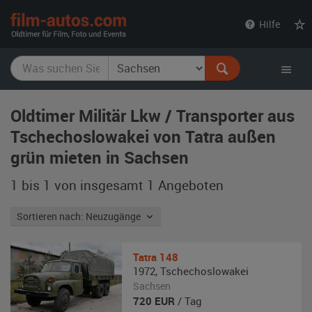
film-
Hilfe
autos.com
Oldtimer Militär Lkw / Transporter aus
Tschechoslowakei von Tatra außen
grün mieten in Sachsen
1 bis 1 von insgesamt 1
Angeboten
Sortieren nach: Neuzugänge
Tatra
148
1972
,
Tschechoslowakei
Sachsen
720
EUR
/ Tag