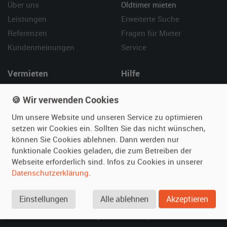
Über uns
Oldtimer mieten
Leistungen
Erweiterte Suche
Referenzen
Fragen für Mieter
Kundenmeinungen
Service
Vermieten
Hilfe
Oldtimer anmelden
Häufige Fragen (FAQ)
🍪 Wir verwenden Cookies
Fotos senden
So funktioniert's
Um unsere Website und unseren Service zu optimieren
Fragen für Vermieter
Kontakt
setzen wir Cookies ein. Sollten Sie das nicht wünschen,
Inserat verwalten
können Sie Cookies ablehnen. Dann werden nur
funktionale Cookies geladen, die zum Betreiben der
SPECIAL
Webseite erforderlich sind. Infos zu Cookies in unserer
Berühmte Filmautos –
Datenschutzerklärung
.
unsere Top 10 ...
Einstellungen
Alle ablehnen
Akzeptieren
© 2026 film-autos.com
Blog
AGB
Impressum