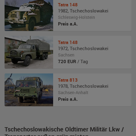
Tatra
148
1982
,
Tschechoslowakei
Schleswig-Holstein
Preis a.A.
Tatra
148
1972
,
Tschechoslowakei
Sachsen
720
EUR
/ Tag
Tatra
813
1978
,
Tschechoslowakei
Sachsen-Anhalt
Preis a.A.
Tschechoslowakische Oldtimer Militär Lkw /