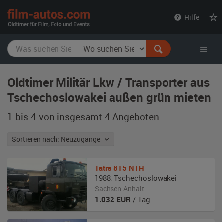
film-
Hilfe
autos.com
Oldtimer Militär Lkw / Transporter aus
Tschechoslowakei außen grün mieten
1 bis 4 von insgesamt 4
Angeboten
Sortieren nach: Neuzugänge
Tatra
815 NTH
1988
,
Tschechoslowakei
Sachsen-Anhalt
1.032
EUR
/ Tag