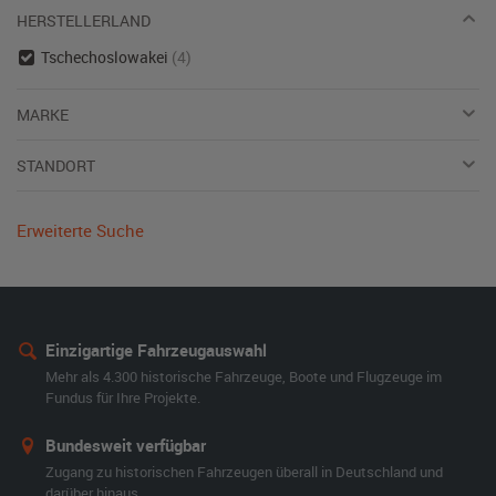
HERSTELLERLAND
Tschechoslowakei
(4)
MARKE
STANDORT
Erweiterte Suche
Einzigartige Fahrzeugauswahl
Mehr als 4.300 historische Fahrzeuge, Boote und Flugzeuge im
Fundus für Ihre Projekte.
Bundesweit verfügbar
Zugang zu historischen Fahrzeugen überall in Deutschland und
darüber hinaus.