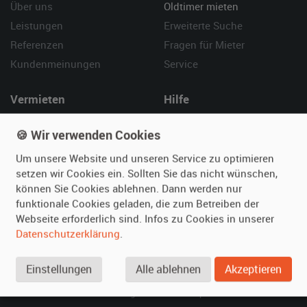
Über uns
Oldtimer mieten
Leistungen
Erweiterte Suche
Referenzen
Fragen für Mieter
Kundenmeinungen
Service
Vermieten
Hilfe
Oldtimer anmelden
Häufige Fragen (FAQ)
🍪 Wir verwenden Cookies
Fotos senden
So funktioniert's
Um unsere Website und unseren Service zu optimieren
Fragen für Vermieter
Kontakt
setzen wir Cookies ein. Sollten Sie das nicht wünschen,
Inserat verwalten
können Sie Cookies ablehnen. Dann werden nur
funktionale Cookies geladen, die zum Betreiben der
SPECIAL
Webseite erforderlich sind. Infos zu Cookies in unserer
Berühmte Filmautos –
Datenschutzerklärung
.
unsere Top 10 ...
Einstellungen
Alle ablehnen
Akzeptieren
© 2026 film-autos.com
Blog
AGB
Impressum