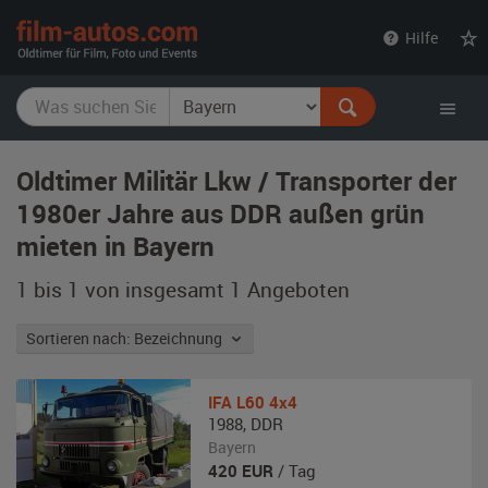
film-
Hilfe
autos.com
Oldtimer Militär Lkw / Transporter der
1980er Jahre aus DDR außen grün
mieten in Bayern
1 bis 1 von insgesamt 1
Angeboten
Sortieren nach: Bezeichnung
IFA
L60 4x4
1988
,
DDR
Bayern
420
EUR
/ Tag