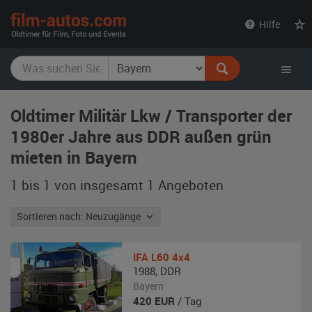
film-
Hilfe
autos.com
Oldtimer Militär Lkw / Transporter der
1980er Jahre aus DDR außen grün
mieten in Bayern
1 bis 1 von insgesamt 1
Angeboten
Sortieren nach: Neuzugänge
IFA
L60 4x4
1988
,
DDR
Bayern
420
EUR
/ Tag