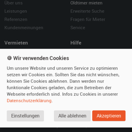
Über uns
Oldtimer mieten
Leistungen
Erweiterte Suche
Referenzen
Fragen für Mieter
Kundenmeinungen
Service
Vermieten
Hilfe
Oldtimer anmelden
Häufige Fragen (FAQ)
🍪 Wir verwenden Cookies
Fotos senden
So funktioniert's
Um unsere Website und unseren Service zu optimieren
Fragen für Vermieter
Kontakt
setzen wir Cookies ein. Sollten Sie das nicht wünschen,
Inserat verwalten
können Sie Cookies ablehnen. Dann werden nur
funktionale Cookies geladen, die zum Betreiben der
SPECIAL
Webseite erforderlich sind. Infos zu Cookies in unserer
Berühmte Filmautos –
Datenschutzerklärung
.
unsere Top 10 ...
Einstellungen
Alle ablehnen
Akzeptieren
© 2026 film-autos.com
Blog
AGB
Impressum