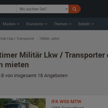
Marken
Standorte
Themen
Beliebt
litär Lkw / Transporter
1980er Jahre
timer Militär Lkw / Transporter
n mieten
 18 von insgesamt 18
Angeboten
IFA
W50 MTW