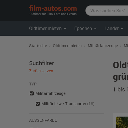
film-
autos.com
Oldtimer mieten
Epochen
Länder
Startseite
Oldtimer mieten
Militärfahrzeuge
Mi
Old
Suchfilter
Zurücksetzen
grü
TYP
1 bis
Militärfahrzeuge
Militär Lkw / Transporter
(18)
AUSSENFARBE