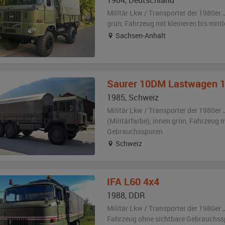
1984
,
Deutschland
Militär Lkw / Transporter der 1980er 
grün
, Fahrzeug
mit kleineren bis mit
Sachsen-Anhalt
Saurer
10DM Lastwagen 1
1985
,
Schweiz
Militär Lkw / Transporter der 1980er 
(Militärfarbe)
,
innen grün
, Fahrzeug
m
Gebrauchsspuren
Schweiz
IFA
L60 4x4
1988
,
DDR
Militär Lkw / Transporter der 1980er 
Fahrzeug
ohne sichtbare Gebrauchss