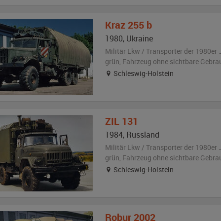
Kraz
255 b
1980
,
Ukraine
Militär Lkw / Transporter der 1980er 
grün
, Fahrzeug
ohne sichtbare Gebra
Schleswig-Holstein
ZIL
131
1984
,
Russland
Militär Lkw / Transporter der 1980er 
grün
, Fahrzeug
ohne sichtbare Gebra
Schleswig-Holstein
Robur
2002