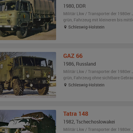
1980
,
DDR
Militär Lkw / Transporter der 1980er 
grün
, Fahrzeug
mit kleineren bis mit
Schleswig-Holstein
GAZ
66
1986
,
Russland
Militär Lkw / Transporter der 1980er 
grün
, Fahrzeug
ohne sichtbare Gebra
Schleswig-Holstein
Tatra
148
1982
,
Tschechoslowakei
Militär Lkw / Transporter der 1980er 