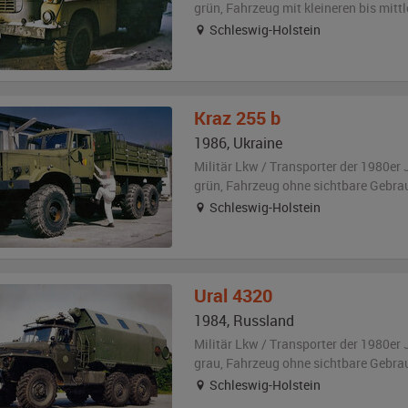
grün
, Fahrzeug
mit kleineren bis mit
Schleswig-Holstein
Kraz
255 b
1986
,
Ukraine
Militär Lkw / Transporter der 1980er 
grün
, Fahrzeug
ohne sichtbare Gebra
Schleswig-Holstein
Ural
4320
1984
,
Russland
Militär Lkw / Transporter der 1980er 
grau
, Fahrzeug
ohne sichtbare Gebra
Schleswig-Holstein