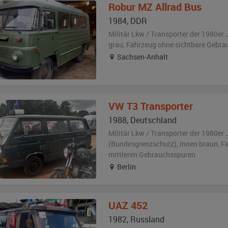
Robur
MZ Allrad Bus
1984
,
DDR
Militär Lkw / Transporter der 1980er 
grau
, Fahrzeug
ohne sichtbare Gebra
Sachsen-Anhalt
VW
T3 Transporter
1988
,
Deutschland
Militär Lkw / Transporter der 1980er 
(Bundesgrenzschutz)
,
innen braun
, F
mittleren Gebrauchsspuren
Berlin
UAZ
452
1982
,
Russland