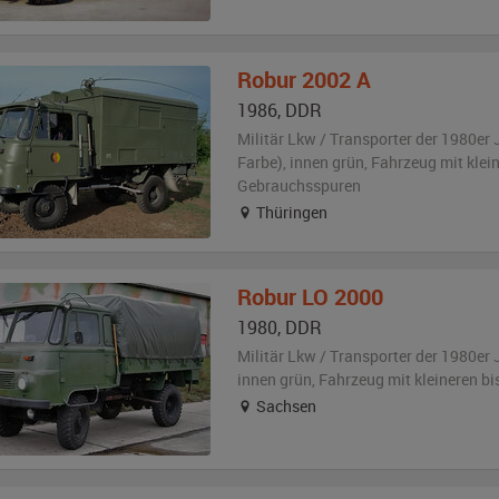
Robur
2002 A
1986
,
DDR
Militär Lkw / Transporter der 1980er 
Farbe)
,
innen grün
, Fahrzeug
mit klei
Gebrauchsspuren
Thüringen
Robur
LO 2000
1980
,
DDR
Militär Lkw / Transporter der 1980er 
innen grün
, Fahrzeug
mit kleineren b
Sachsen