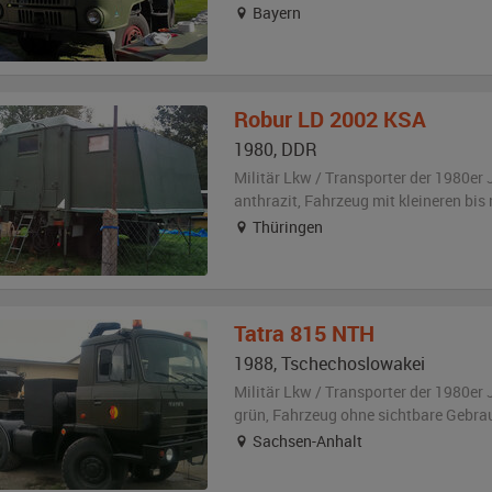
Bayern
Robur
LD 2002 KSA
1980
,
DDR
Militär Lkw / Transporter der 1980er 
anthrazit
, Fahrzeug
mit kleineren bi
Thüringen
Tatra
815 NTH
1988
,
Tschechoslowakei
Militär Lkw / Transporter der 1980er 
grün
, Fahrzeug
ohne sichtbare Gebra
Sachsen-Anhalt