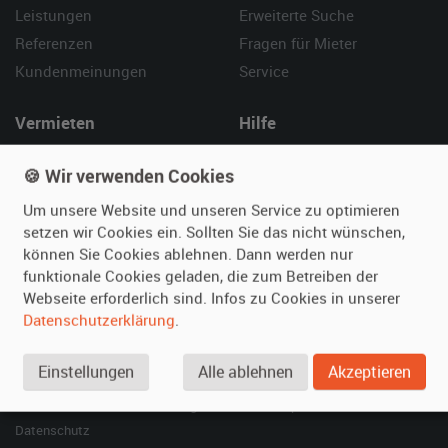
Leistungen
Erweiterte Suche
Referenzen
Fragen für Mieter
Kundenmeinungen
Service
Vermieten
Hilfe
Oldtimer anmelden
Häufige Fragen (FAQ)
🍪 Wir verwenden Cookies
Fotos senden
So funktioniert's
Um unsere Website und unseren Service zu optimieren
Fragen für Vermieter
Kontakt
setzen wir Cookies ein. Sollten Sie das nicht wünschen,
Inserat verwalten
können Sie Cookies ablehnen. Dann werden nur
funktionale Cookies geladen, die zum Betreiben der
SPECIAL
Webseite erforderlich sind. Infos zu Cookies in unserer
Berühmte Filmautos –
Datenschutzerklärung
.
unsere Top 10 ...
Einstellungen
Alle ablehnen
Akzeptieren
© 2026 film-autos.com
Blog
AGB
Impressum
Datenschutz