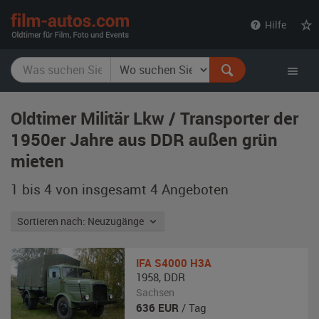
film-
Hilfe
autos.com
Oldtimer Militär Lkw / Transporter der
1950er Jahre aus DDR außen grün
mieten
1 bis 4 von insgesamt 4
Angeboten
Sortieren nach: Neuzugänge
IFA
S4000 H3A
1958
,
DDR
Sachsen
636
EUR
/ Tag