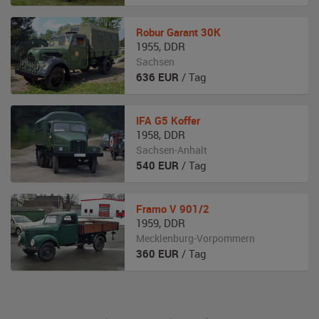
Robur
Garant 30K
1955
,
DDR
Sachsen
636
EUR
/ Tag
IFA
G5 Koffer
1958
,
DDR
Sachsen-Anhalt
540
EUR
/ Tag
Framo
V 901/2
1959
,
DDR
Mecklenburg-Vorpommern
360
EUR
/ Tag